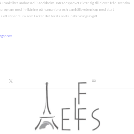
å Frankrikes ambassad i Stockholm. Inträdesprovet riktar sig till elever från svenska
t program med inriktning på humaniora och samhällsvetenskap med start
 ett stipendium som täcker det första årets inskrivningsavgift.
ngsprov