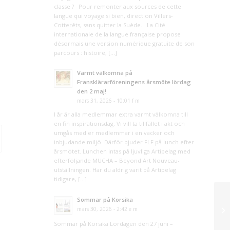
classe ? Pour remonter aux sources de cette
langue qui voyage si bien, direction Villers-
Cotterêts, sans quitter la Suède. La Cité
internationale de la langue française propose
désormais une version numérique gratuite de son
parcours : histoire, […]
Varmt välkomna på
Fransklärarföreningens årsmöte lördag
den 2 maj!
mars 31, 2026 - 10:01 f m
I år är alla medlemmar extra varmt välkomna till
en fin inspirationsdag. Vi vill ta tillfället i akt och
umgås med er medlemmar i en vacker och
inbjudande miljö. Därför bjuder FLF på lunch efter
årsmötet. Lunchen intas på ljuvliga Artipelag med
efterföljande MUCHA – Beyond Art Nouveau-
utställningen. Har du aldrig varit på Artipelag
tidigare, […]
Sommar på Korsika
mars 30, 2026 - 2:42 e m
Sommar på Korsika Lördagen den 27 juni –