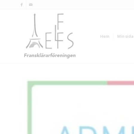
Hem
Min sida