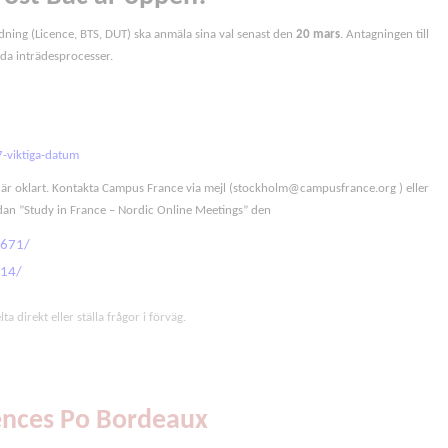
ildning (Licence, BTS, DUT) ska anmäla sina val senast den
20 mars
. Antagningen till
lda inträdesprocesser.
-viktiga-datum
r oklart. Kontakta Campus France via mejl (
stockholm@campusfrance.org
) eller
dan ”Study in France – Nordic Online Meetings” den
2671/
214/
a direkt eller ställa frågor i förväg.
ciences Po Bordeaux