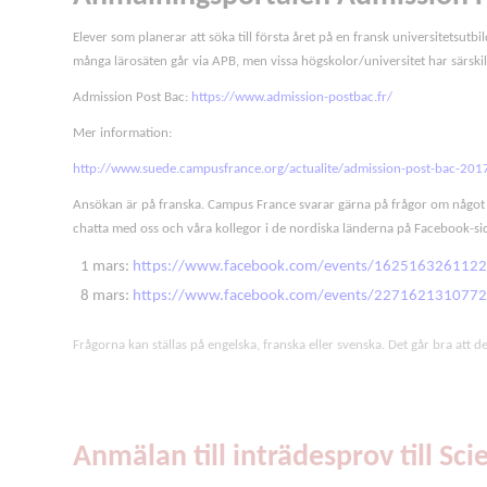
Elever som planerar att söka till första året på en fransk universitetsutb
många lärosäten går via APB, men vissa högskolor/universitet har särski
Admission Post Bac:
https://www.admission-postbac.fr/
Mer information:
http://www.suede.campusfrance.org/actualite/admission-post-bac-2017
Ansökan är på franska. Campus France svarar gärna på frågor om något ä
chatta med oss och våra kollegor i de nordiska länderna på Facebook-si
1 mars:
https://www.facebook.com/events/162516326112
8 mars:
https://www.facebook.com/events/227162131077
Frågorna kan ställas på engelska, franska eller svenska. Det går bra att delt
Anmälan till inträdesprov till S