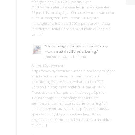
fredagen den 3 juli 2026 (Vecka 27)* *
Obs! Själva undervisningen börjar söndagen den
28 juni tills torsdag 2 juli Om du värvar en vän delar
ni på kursavgiften. I stället för 6000kr, blir
kursavgiften alltså bara 3000kr per person. Missa
inte detta tillfälle! Observera att både du och din
vän […]
”Flerspråkighet är inte ett särintresse,
utan en uttalad EU-prioritering.”
januari 31, 2026 - 11:01 f m
Artikel i Sydsvenskan
https://www.sydsvenskan.se/opinion/flersprakighet-
ar-inte-ett-sarintresse-utan-en-uttalad-eu-
prioritering/?shareSource=sharebutton PDF
version Helsingborgs Dagblad 31 januari 2026
Traduction en français en fin de page Opinion
Aktuella frågor ”Flerspråkighet är inte ett
särintresse, utan en uttalad EU-prioritering.” 31
januari 2026 Att lära sig stora språk som franska,
spanska och tyska ger inte bara lingvistiska,
kognitiva och kommunikativa vinster, utan bidrar
till ett […]