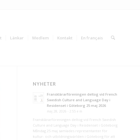
t
Länkar
Medlem
Kontakt
En français
NYHETER
Fransklärarföreningen deltog vid French
Swedish Culture and Language Day i
Residenset i Göteborg 25 maj 2026
maj 28, 2026 - 2:55 e m
Fransklärarföreningen deltog vid French Swedish
Culture and Language Day i Residenset i Göteborg
Måndag 25 maj samlades representanter för
kultur- och utbildningsvärlden i Göteborg för att