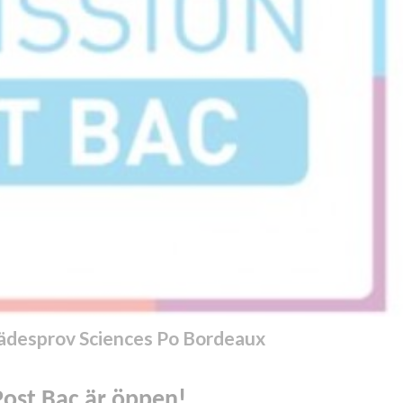
nträdesprov Sciences Po Bordeaux
ost Bac är öppen
!