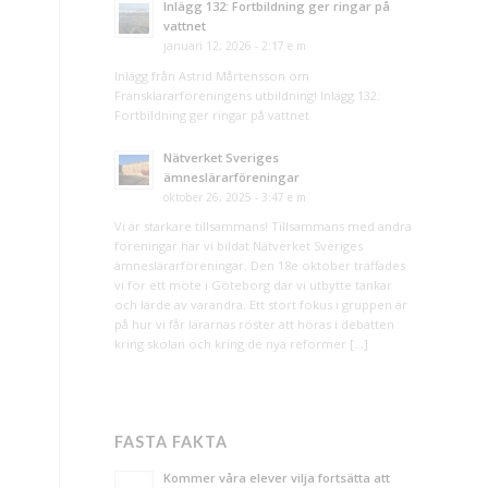
Inlägg 132: Fortbildning ger ringar på
vattnet
januari 12, 2026 - 2:17 e m
Inlägg från Astrid Mårtensson om
Fransklärarföreningens utbildning! Inlägg 132:
Fortbildning ger ringar på vattnet
Nätverket Sveriges
ämneslärarföreningar
oktober 26, 2025 - 3:47 e m
Vi är starkare tillsammans! Tillsammans med andra
föreningar har vi bildat Nätverket Sveriges
ämneslärarföreningar. Den 18e oktober träffades
vi för ett möte i Göteborg där vi utbytte tankar
och lärde av varandra. Ett stort fokus i gruppen är
på hur vi får lärarnas röster att höras i debatten
kring skolan och kring de nya reformer […]
FASTA FAKTA
Kommer våra elever vilja fortsätta att