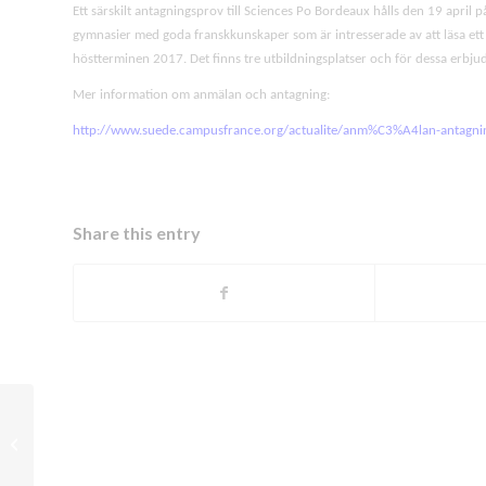
Ett särskilt antagningsprov till Sciences Po Bordeaux hålls den 19 april p
gymnasier med goda franskkunskaper som är intresserade av att läsa et
höstterminen 2017. Det finns tre utbildningsplatser och för dessa erbjuds
Mer information om anmälan och antagning:
http://www.suede.campusfrance.org/actualite/anm%C3%A4lan-antagni
Share this entry
Stage de
perfectionnement en
enseignement du
français langue