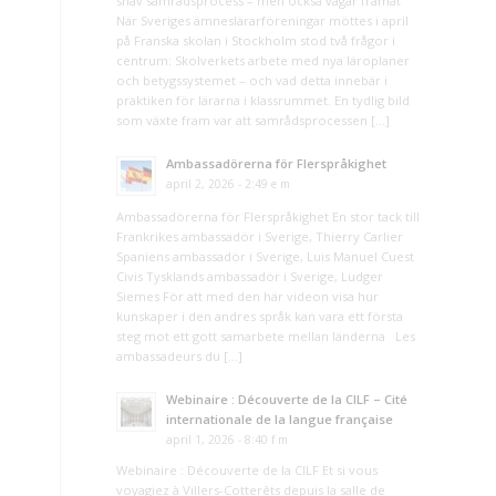
snäv samrådsprocess – men också vägar framåt
När Sveriges ämneslärarföreningar möttes i april
på Franska skolan i Stockholm stod två frågor i
centrum: Skolverkets arbete med nya läroplaner
och betygssystemet – och vad detta innebär i
praktiken för lärarna i klassrummet. En tydlig bild
som växte fram var att samrådsprocessen […]
Ambassadörerna för Flerspråkighet
april 2, 2026 - 2:49 e m
Ambassadörerna för Flerspråkighet En stor tack till
Frankrikes ambassadör i Sverige, Thierry Carlier
Spaniens ambassadör i Sverige, Luis Manuel Cuest
Civis Tysklands ambassadör i Sverige, Ludger
Siemes För att med den här videon visa hur
kunskaper i den andres språk kan vara ett första
steg mot ett gott samarbete mellan länderna Les
ambassadeurs du […]
Webinaire : Découverte de la CILF – Cité
internationale de la langue française
april 1, 2026 - 8:40 f m
Webinaire : Découverte de la CILF Et si vous
voyagiez à Villers-Cotterêts depuis la salle de