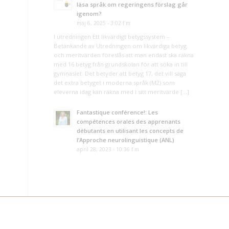
läsa språk om regeringens förslag går
igenom?
maj 6, 2025 - 3:02 f m
I utredningen Ett likvärdigt betygssystem –
Betänkande av Utredningen om likvärdiga betyg
och meritvärden föreslås att man endast ska räkna
med 16 betyg från grundskolan för att söka in till
gymnasiet. Det betyder att betyg 17, det vill säga
det extra betyget i moderna språk (M2) som
eleverna idag kan räkna med i sitt meritvärde […]
Fantastique conférence!: Les
compétences orales des apprenants
débutants en utilisant les concepts de
l’Approche neurolinguistique (ANL)
april 28, 2023 - 10:36 f m