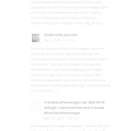
uppmärksamma French Swedish Culture and
Language Day, ett evenemang som arrangerades
på initiativ av Frankrikes ambassadör Thierry
Carlier tillsammans med Västra Götalands
landshövding Sten Tolgfors. Fokus låg på det […]
Quelle belle journée!
maj 3, 2026 - 2:10 e m
Årsmöte med Fransklärarföreningen, därefter
utsökt brunch ute på idylliska Artipelag med
efterföljande visning av den vackra utställningen
om Mucha. Tack Eva från Institut Français för
introduktion och fichés pédagogiques! Dagen
slutade inte där utan vi fick även njuta av den
vackra omgivningen och naturen på promenad
tillsammans med Stéphan Wininger som berättade
om och lärde […]
Fransklärarföreningen har 2026-04-18
deltagit i nätverksmöte med Svenska
Ämneslärarföreningar
april 20, 2026 - 2:02 e m
Ämneslärarföreningarna samlade: stark kritik mot