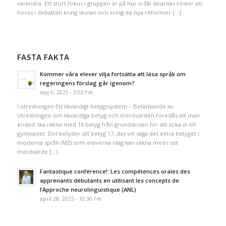
varandra. Ett stort fokus i gruppen är på hur vi får lärarnas röster att
höras i debatten kring skolan och kring de nya reformer […]
FASTA FAKTA
Kommer våra elever vilja fortsätta att läsa språk om
regeringens förslag går igenom?
maj 6, 2025 - 3:02 f m
I utredningen Ett likvärdigt betygssystem – Betänkande av
Utredningen om likvärdiga betyg och meritvärden föreslås att man
endast ska räkna med 16 betyg från grundskolan för att söka in till
gymnasiet. Det betyder att betyg 17, det vill säga det extra betyget i
moderna språk (M2) som eleverna idag kan räkna med i sitt
meritvärde […]
Fantastique conférence!: Les compétences orales des
apprenants débutants en utilisant les concepts de
l’Approche neurolinguistique (ANL)
april 28, 2023 - 10:36 f m