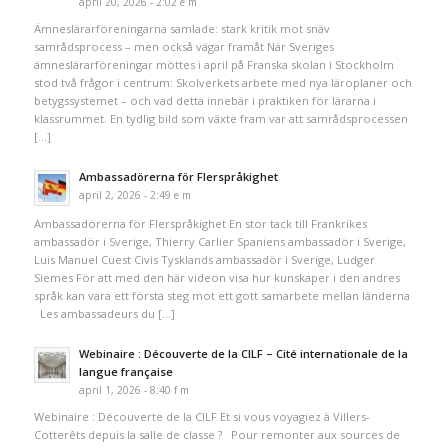
april 20, 2026 - 2:02 e m
Ämneslärarföreningarna samlade: stark kritik mot snäv
samrådsprocess – men också vägar framåt När Sveriges
ämneslärarföreningar möttes i april på Franska skolan i Stockholm
stod två frågor i centrum: Skolverkets arbete med nya läroplaner och
betygssystemet – och vad detta innebär i praktiken för lärarna i
klassrummet. En tydlig bild som växte fram var att samrådsprocessen
[…]
Ambassadörerna för Flerspråkighet
april 2, 2026 - 2:49 e m
Ambassadörerna för Flerspråkighet En stor tack till Frankrikes
ambassadör i Sverige, Thierry Carlier Spaniens ambassadör i Sverige,
Luis Manuel Cuest Civis Tysklands ambassadör i Sverige, Ludger
Siemes För att med den här videon visa hur kunskaper i den andres
språk kan vara ett första steg mot ett gott samarbete mellan länderna
Les ambassadeurs du […]
Webinaire : Découverte de la CILF – Cité internationale de la
langue française
april 1, 2026 - 8:40 f m
Webinaire : Découverte de la CILF Et si vous voyagiez à Villers-
Cotterêts depuis la salle de classe ? Pour remonter aux sources de