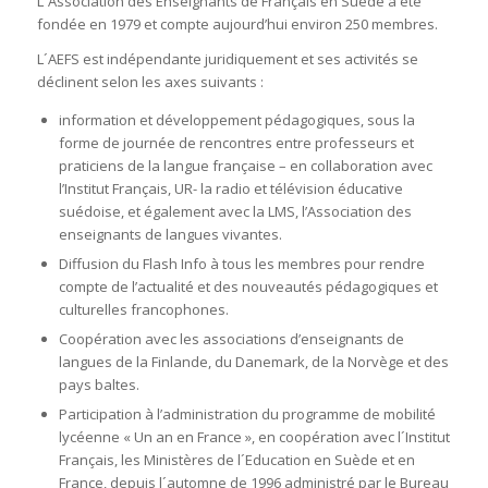
L´Association des Enseignants de Français en Suède a été
fondée en 1979 et compte aujourd’hui environ 250 membres.
L´AEFS est indépendante juridiquement et ses activités se
déclinent selon les axes suivants :
information et développement pédagogiques, sous la
forme de journée de rencontres entre professeurs et
praticiens de la langue française – en collaboration avec
l’Institut Français, UR- la radio et télévision éducative
suédoise, et également avec la LMS, l’Association des
enseignants de langues vivantes.
Diffusion du Flash Info à tous les membres pour rendre
compte de l’actualité et des nouveautés pédagogiques et
culturelles francophones.
Coopération avec les associations d’enseignants de
langues de la Finlande, du Danemark, de la Norvège et des
pays baltes.
Participation à l’administration du programme de mobilité
lycéenne « Un an en France », en coopération avec l´Institut
Français, les Ministères de l´Education en Suède et en
France, depuis l´automne de 1996 administré par le Bureau