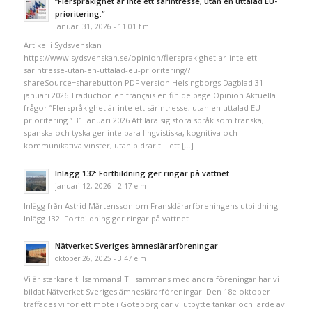
”Flerspråkighet är inte ett särintresse, utan en uttalad EU-
prioritering.”
januari 31, 2026 - 11:01 f m
Artikel i Sydsvenskan
https://www.sydsvenskan.se/opinion/flersprakighet-ar-inte-ett-
sarintresse-utan-en-uttalad-eu-prioritering/?
shareSource=sharebutton PDF version Helsingborgs Dagblad 31
januari 2026 Traduction en français en fin de page Opinion Aktuella
frågor ”Flerspråkighet är inte ett särintresse, utan en uttalad EU-
prioritering.” 31 januari 2026 Att lära sig stora språk som franska,
spanska och tyska ger inte bara lingvistiska, kognitiva och
kommunikativa vinster, utan bidrar till ett […]
Inlägg 132: Fortbildning ger ringar på vattnet
januari 12, 2026 - 2:17 e m
Inlägg från Astrid Mårtensson om Fransklärarföreningens utbildning!
Inlägg 132: Fortbildning ger ringar på vattnet
Nätverket Sveriges ämneslärarföreningar
oktober 26, 2025 - 3:47 e m
Vi är starkare tillsammans! Tillsammans med andra föreningar har vi
bildat Nätverket Sveriges ämneslärarföreningar. Den 18e oktober
träffades vi för ett möte i Göteborg där vi utbytte tankar och lärde av