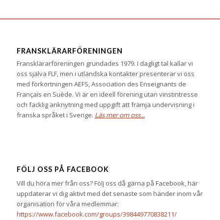
FRANSKLÄRARFÖRENINGEN
Fransklärarföreningen grundades 1979. I dagligt tal kallar vi
oss själva FLF, men i utländska kontakter presenterar vi oss
med förkortningen AEFS, Association des Enseignants de
Français en Suède. Vi är en ideell förening utan vinstintresse
och facklig anknytning med uppgift att främja undervisning i
franska språket i Sverige.
Läs mer om oss...
FÖLJ OSS PÅ FACEBOOK
Vill du höra mer från oss? Följ oss då gärna på Facebook, här
uppdaterar vi dig aktivt med det senaste som händer inom vår
organisation för våra medlemmar:
https://www.facebook.com/groups/398449770838211/