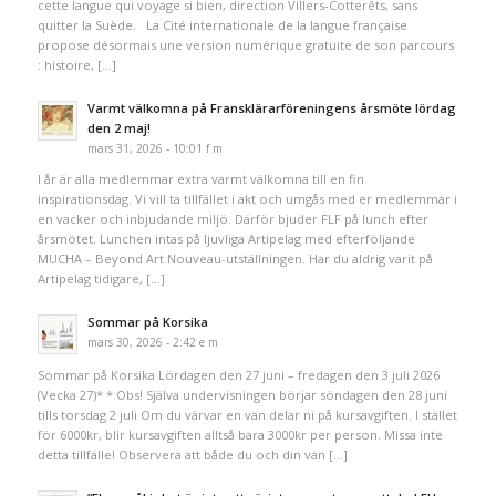
cette langue qui voyage si bien, direction Villers-Cotterêts, sans
quitter la Suède. La Cité internationale de la langue française
propose désormais une version numérique gratuite de son parcours
: histoire, […]
Varmt välkomna på Fransklärarföreningens årsmöte lördag
den 2 maj!
mars 31, 2026 - 10:01 f m
I år är alla medlemmar extra varmt välkomna till en fin
inspirationsdag. Vi vill ta tillfället i akt och umgås med er medlemmar i
en vacker och inbjudande miljö. Därför bjuder FLF på lunch efter
årsmötet. Lunchen intas på ljuvliga Artipelag med efterföljande
MUCHA – Beyond Art Nouveau-utställningen. Har du aldrig varit på
Artipelag tidigare, […]
Sommar på Korsika
mars 30, 2026 - 2:42 e m
Sommar på Korsika Lördagen den 27 juni – fredagen den 3 juli 2026
(Vecka 27)* * Obs! Själva undervisningen börjar söndagen den 28 juni
tills torsdag 2 juli Om du värvar en vän delar ni på kursavgiften. I stället
för 6000kr, blir kursavgiften alltså bara 3000kr per person. Missa inte
detta tillfälle! Observera att både du och din vän […]