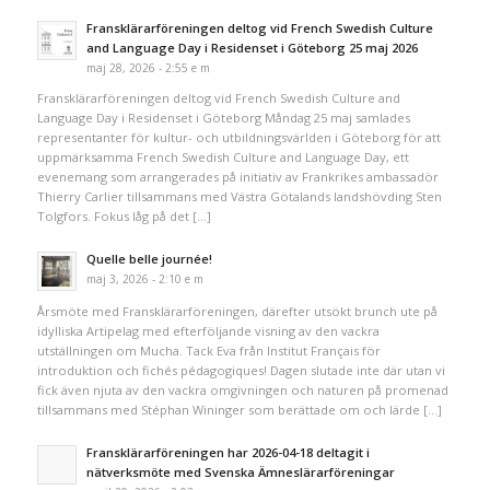
Fransklärarföreningen deltog vid French Swedish Culture
and Language Day i Residenset i Göteborg 25 maj 2026
maj 28, 2026 - 2:55 e m
Fransklärarföreningen deltog vid French Swedish Culture and
Language Day i Residenset i Göteborg Måndag 25 maj samlades
representanter för kultur- och utbildningsvärlden i Göteborg för att
uppmärksamma French Swedish Culture and Language Day, ett
evenemang som arrangerades på initiativ av Frankrikes ambassadör
Thierry Carlier tillsammans med Västra Götalands landshövding Sten
Tolgfors. Fokus låg på det […]
Quelle belle journée!
maj 3, 2026 - 2:10 e m
Årsmöte med Fransklärarföreningen, därefter utsökt brunch ute på
idylliska Artipelag med efterföljande visning av den vackra
utställningen om Mucha. Tack Eva från Institut Français för
introduktion och fichés pédagogiques! Dagen slutade inte där utan vi
fick även njuta av den vackra omgivningen och naturen på promenad
tillsammans med Stéphan Wininger som berättade om och lärde […]
Fransklärarföreningen har 2026-04-18 deltagit i
nätverksmöte med Svenska Ämneslärarföreningar