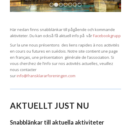
1
2
3
4
5
6
7
Här nedan finns snabblänkar till pågående och kommande
aktiviteter. Du kan också få aktuell info på vår
Facebookgrupp
Sur la une nous présentons des liens rapides à nos acitivités
en cours ou futures en suédois. Notre site contient une page
en français, une présentation générale de l’association. Si
vous cherchez de l’info sur nos activités actuelles, veuillez
nous contacter
sur
info@fransklararforeningen.com
AKTUELLT JUST NU
Snabblänkar till aktuella aktiviteter