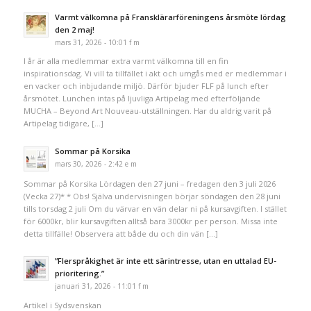
Varmt välkomna på Fransklärarföreningens årsmöte lördag
den 2 maj!
mars 31, 2026 - 10:01 f m
I år är alla medlemmar extra varmt välkomna till en fin
inspirationsdag. Vi vill ta tillfället i akt och umgås med er medlemmar i
en vacker och inbjudande miljö. Därför bjuder FLF på lunch efter
årsmötet. Lunchen intas på ljuvliga Artipelag med efterföljande
MUCHA – Beyond Art Nouveau-utställningen. Har du aldrig varit på
Artipelag tidigare, […]
Sommar på Korsika
mars 30, 2026 - 2:42 e m
Sommar på Korsika Lördagen den 27 juni – fredagen den 3 juli 2026
(Vecka 27)* * Obs! Själva undervisningen börjar söndagen den 28 juni
tills torsdag 2 juli Om du värvar en vän delar ni på kursavgiften. I stället
för 6000kr, blir kursavgiften alltså bara 3000kr per person. Missa inte
detta tillfälle! Observera att både du och din vän […]
”Flerspråkighet är inte ett särintresse, utan en uttalad EU-
prioritering.”
januari 31, 2026 - 11:01 f m
Artikel i Sydsvenskan