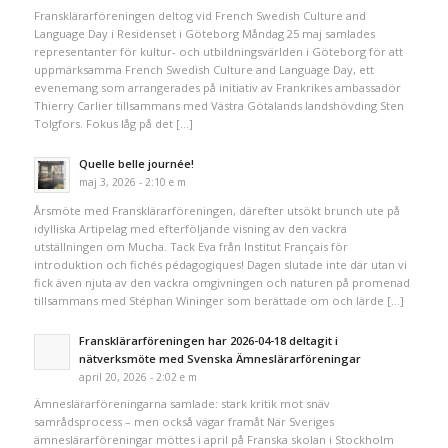
Fransklärarföreningen deltog vid French Swedish Culture and
Language Day i Residenset i Göteborg Måndag 25 maj samlades
representanter för kultur- och utbildningsvärlden i Göteborg för att
uppmärksamma French Swedish Culture and Language Day, ett
evenemang som arrangerades på initiativ av Frankrikes ambassadör
Thierry Carlier tillsammans med Västra Götalands landshövding Sten
Tolgfors. Fokus låg på det […]
Quelle belle journée!
maj 3, 2026 - 2:10 e m
Årsmöte med Fransklärarföreningen, därefter utsökt brunch ute på
idylliska Artipelag med efterföljande visning av den vackra
utställningen om Mucha. Tack Eva från Institut Français för
introduktion och fichés pédagogiques! Dagen slutade inte där utan vi
fick även njuta av den vackra omgivningen och naturen på promenad
tillsammans med Stéphan Wininger som berättade om och lärde […]
Fransklärarföreningen har 2026-04-18 deltagit i
nätverksmöte med Svenska Ämneslärarföreningar
april 20, 2026 - 2:02 e m
Ämneslärarföreningarna samlade: stark kritik mot snäv
samrådsprocess – men också vägar framåt När Sveriges
ämneslärarföreningar möttes i april på Franska skolan i Stockholm