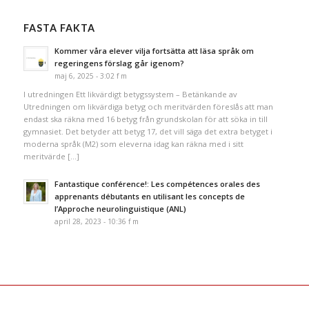
FASTA FAKTA
Kommer våra elever vilja fortsätta att läsa språk om
regeringens förslag går igenom?
maj 6, 2025 - 3:02 f m
I utredningen Ett likvärdigt betygssystem – Betänkande av
Utredningen om likvärdiga betyg och meritvärden föreslås att man
endast ska räkna med 16 betyg från grundskolan för att söka in till
gymnasiet. Det betyder att betyg 17, det vill säga det extra betyget i
moderna språk (M2) som eleverna idag kan räkna med i sitt
meritvärde […]
Fantastique conférence!: Les compétences orales des
apprenants débutants en utilisant les concepts de
l’Approche neurolinguistique (ANL)
april 28, 2023 - 10:36 f m