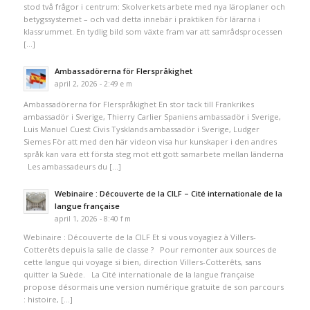
stod två frågor i centrum: Skolverkets arbete med nya läroplaner och
betygssystemet – och vad detta innebär i praktiken för lärarna i
klassrummet. En tydlig bild som växte fram var att samrådsprocessen
[…]
Ambassadörerna för Flerspråkighet
april 2, 2026 - 2:49 e m
Ambassadörerna för Flerspråkighet En stor tack till Frankrikes
ambassadör i Sverige, Thierry Carlier Spaniens ambassadör i Sverige,
Luis Manuel Cuest Civis Tysklands ambassadör i Sverige, Ludger
Siemes För att med den här videon visa hur kunskaper i den andres
språk kan vara ett första steg mot ett gott samarbete mellan länderna
Les ambassadeurs du […]
Webinaire : Découverte de la CILF – Cité internationale de la
langue française
april 1, 2026 - 8:40 f m
Webinaire : Découverte de la CILF Et si vous voyagiez à Villers-
Cotterêts depuis la salle de classe ? Pour remonter aux sources de
cette langue qui voyage si bien, direction Villers-Cotterêts, sans
quitter la Suède. La Cité internationale de la langue française
propose désormais une version numérique gratuite de son parcours
: histoire, […]