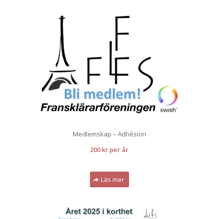
Medlemskap – Adhésion
200 kr per år
Pensionär fr.o.m. 65 år
Läs mer
150 kr