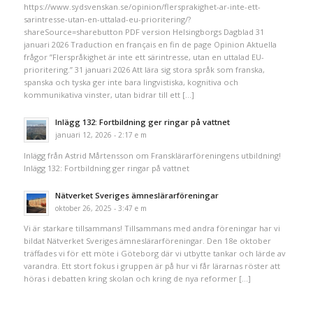
https://www.sydsvenskan.se/opinion/flersprakighet-ar-inte-ett-
sarintresse-utan-en-uttalad-eu-prioritering/?
shareSource=sharebutton PDF version Helsingborgs Dagblad 31
januari 2026 Traduction en français en fin de page Opinion Aktuella
frågor ”Flerspråkighet är inte ett särintresse, utan en uttalad EU-
prioritering.” 31 januari 2026 Att lära sig stora språk som franska,
spanska och tyska ger inte bara lingvistiska, kognitiva och
kommunikativa vinster, utan bidrar till ett […]
Inlägg 132: Fortbildning ger ringar på vattnet
januari 12, 2026 - 2:17 e m
Inlägg från Astrid Mårtensson om Fransklärarföreningens utbildning!
Inlägg 132: Fortbildning ger ringar på vattnet
Nätverket Sveriges ämneslärarföreningar
oktober 26, 2025 - 3:47 e m
Vi är starkare tillsammans! Tillsammans med andra föreningar har vi
bildat Nätverket Sveriges ämneslärarföreningar. Den 18e oktober
träffades vi för ett möte i Göteborg där vi utbytte tankar och lärde av
varandra. Ett stort fokus i gruppen är på hur vi får lärarnas röster att
höras i debatten kring skolan och kring de nya reformer […]