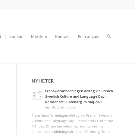
t
Länkar
Medlem
Kontakt
En français
NYHETER
Fransklärarföreningen deltog vid French
Swedish Culture and Language Day i
Residenset i Göteborg 25 maj 2026
maj 28, 2026 - 2:55 e m
Fransklärarföreningen deltog vid French Swedish
Culture and Language Day i Residenset i Göteborg
Måndag 25 maj samlades representanter för
kultur- och utbildningsvärlden i Göteborg för att