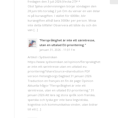
fredagen den 3 juli 2026 (Vecka 27)* *
Obs! Själva undervisningen börjar söndagen den
28 juni tills torsdag 2 juli Om du värvar en vän delar
ni på kursavgiften. I stället för 6000kr, blir
kursavgiften alltså bara 3000kr per person. Missa
inte detta tillfälle! Observera att både du och din
vän […]
”Flerspråkighet är inte ett särintresse,
utan en uttalad EU-prioritering.”
januari 31, 2026 - 11:01 f m
Artikel i Sydsvenskan
https://www.sydsvenskan.se/opinion/flersprakighet-
ar-inte-ett-sarintresse-utan-en-uttalad-eu-
prioritering/?shareSource=sharebutton PDF
version Helsingborgs Dagblad 31 januari 2026
Traduction en français en fin de page Opinion
Aktuella frågor ”Flerspråkighet är inte ett
särintresse, utan en uttalad EU-prioritering.” 31
januari 2026 Att lära sig stora språk som franska,
spanska och tyska ger inte bara lingvistiska,
kognitiva och kommunikativa vinster, utan bidrar
till ett […]