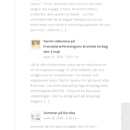
classe ? Pour remonter aux sources de cette
langue qui voyage si bien, direction Villers-
Cotterêts, sans quitter la Suède. La Cité
internationale de la langue française propose
désormais une version numérique gratuite de son
parcours : histoire, […]
Varmt välkomna på
Fransklärarföreningens årsmöte lördag
den 2 maj!
mars 31, 2026 - 10:01 f m
I år är alla medlemmar extra varmt välkomna till
en fin inspirationsdag. Vi vill ta tillfället i akt och
umgås med er medlemmar i en vacker och
inbjudande miljö. Därför bjuder FLF på lunch efter
årsmötet. Lunchen intas på ljuvliga Artipelag med
efterföljande MUCHA – Beyond Art Nouveau-
utställningen. Har du aldrig varit på Artipelag
tidigare, […]
Sommar på Korsika
mars 30, 2026 - 2:42 e m
Sommar på Korsika Lördagen den 27 juni –