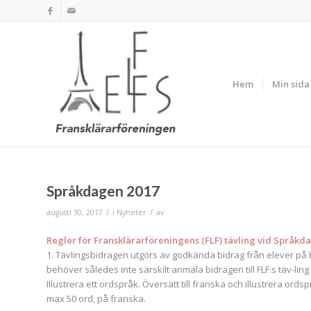
Hem
Min sida
Språkdagen 2017
/
/
augusti 30, 2017
i
Nyheter
av
Regler för Fransklärarföreningens (FLF) tävling vid Språkd
1. Tävlingsbidragen utgörs av godkända bidrag från elever på h
behöver således inte särskilt anmäla bidragen till FLF:s täv-lin
Illustrera ett ordspråk. Översätt till franska och illustrera ords
max 50 ord, på franska.