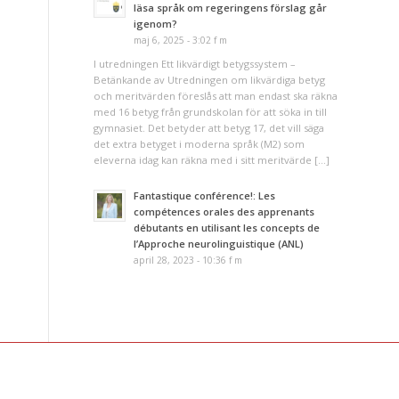
läsa språk om regeringens förslag går
igenom?
maj 6, 2025 - 3:02 f m
I utredningen Ett likvärdigt betygssystem –
Betänkande av Utredningen om likvärdiga betyg
och meritvärden föreslås att man endast ska räkna
med 16 betyg från grundskolan för att söka in till
gymnasiet. Det betyder att betyg 17, det vill säga
det extra betyget i moderna språk (M2) som
eleverna idag kan räkna med i sitt meritvärde […]
Fantastique conférence!: Les
compétences orales des apprenants
débutants en utilisant les concepts de
l’Approche neurolinguistique (ANL)
april 28, 2023 - 10:36 f m