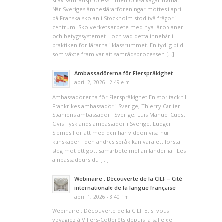
snäv samrådsprocess – men också vägar framåt
När Sveriges ämneslärarföreningar möttes i april
på Franska skolan i Stockholm stod två frågor i
centrum: Skolverkets arbete med nya läroplaner
och betygssystemet – och vad detta innebär i
praktiken för lärarna i klassrummet. En tydlig bild
som växte fram var att samrådsprocessen […]
Ambassadörerna för Flerspråkighet
april 2, 2026 - 2:49 e m
Ambassadörerna för Flerspråkighet En stor tack till
Frankrikes ambassadör i Sverige, Thierry Carlier
Spaniens ambassadör i Sverige, Luis Manuel Cuest
Civis Tysklands ambassadör i Sverige, Ludger
Siemes För att med den här videon visa hur
kunskaper i den andres språk kan vara ett första
steg mot ett gott samarbete mellan länderna Les
ambassadeurs du […]
Webinaire : Découverte de la CILF – Cité
internationale de la langue française
april 1, 2026 - 8:40 f m
Webinaire : Découverte de la CILF Et si vous
voyagiez à Villers-Cotterêts depuis la salle de