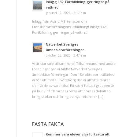
Inlägg 132: Fortbildning ger ringar på
vattnet
januari 12, 2026 - 2:17 e m
Inlägg från Astrid Mårtensson om
Fransklärarföreningens utbildning! Inlägg 132:
Fortbildning ger ringar på vattnet
Nätverket Sveriges
ämneslärarföreningar
oktober 26, 2025 - 3:47 e m
Vi är starkare tillsammans! Tillsammans med andra
föreningar har vi bildat Nätverket Sveriges
ämneslärarföreningar. Den 18e oktober träffades
vi för ett möte i Göteborg där vi utbytte tankar
och lärde av varandra. Ett stort fokus i gruppen är
på hur vi får lärarnas röster att höras i debatten
kring skolan och kring de nya reformer […]
FASTA FAKTA
Kommer våra elever vilja fortsätta att