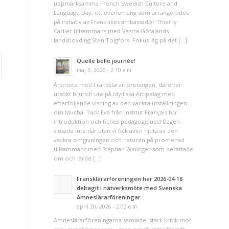
uppmärksamma French Swedish Culture and
Language Day, ett evenemang som arrangerades
på initiativ av Frankrikes ambassadör Thierry
Carlier tillsammans med Västra Götalands
landshövding Sten Tolgfors. Fokus låg på det […]
Quelle belle journée!
maj 3, 2026 - 2:10 e m
Årsmöte med Fransklärarföreningen, därefter
utsökt brunch ute på idylliska Artipelag med
efterföljande visning av den vackra utställningen
om Mucha. Tack Eva från Institut Français för
introduktion och fichés pédagogiques! Dagen
slutade inte där utan vi fick även njuta av den
vackra omgivningen och naturen på promenad
tillsammans med Stéphan Wininger som berättade
om och lärde […]
Fransklärarföreningen har 2026-04-18
deltagit i nätverksmöte med Svenska
Ämneslärarföreningar
april 20, 2026 - 2:02 e m
Ämneslärarföreningarna samlade: stark kritik mot