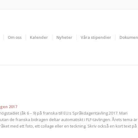
Om oss
Kalender
Nyheter
Våra stipendier
Dokumen
agen 2017
ögstadiet (åk 6 – 9) på franska till EU:s Språkdagentävling 2017. Man
g utan de franska bidragen deltar automatiskt i FLF-tävlingen. Årets tema är
pråket med ett foto, ett collage eller en teckning. Skriv också en kort text på