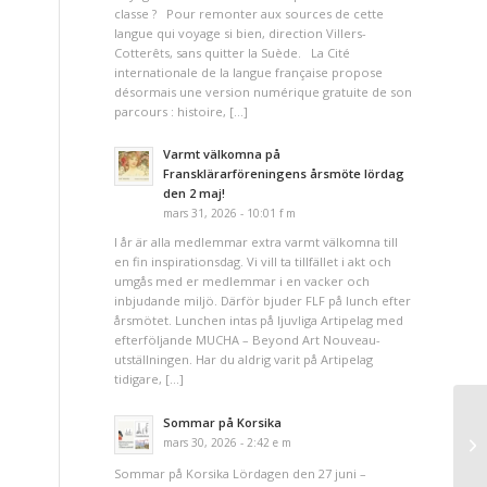
classe ? Pour remonter aux sources de cette
langue qui voyage si bien, direction Villers-
Cotterêts, sans quitter la Suède. La Cité
internationale de la langue française propose
désormais une version numérique gratuite de son
parcours : histoire, […]
Varmt välkomna på
Fransklärarföreningens årsmöte lördag
den 2 maj!
mars 31, 2026 - 10:01 f m
I år är alla medlemmar extra varmt välkomna till
en fin inspirationsdag. Vi vill ta tillfället i akt och
umgås med er medlemmar i en vacker och
inbjudande miljö. Därför bjuder FLF på lunch efter
årsmötet. Lunchen intas på ljuvliga Artipelag med
efterföljande MUCHA – Beyond Art Nouveau-
utställningen. Har du aldrig varit på Artipelag
tidigare, […]
Sommar på Korsika
mars 30, 2026 - 2:42 e m
Sommar på Korsika Lördagen den 27 juni –