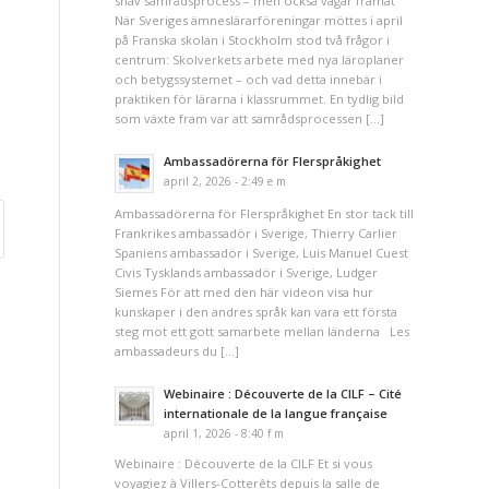
snäv samrådsprocess – men också vägar framåt
När Sveriges ämneslärarföreningar möttes i april
på Franska skolan i Stockholm stod två frågor i
centrum: Skolverkets arbete med nya läroplaner
och betygssystemet – och vad detta innebär i
praktiken för lärarna i klassrummet. En tydlig bild
som växte fram var att samrådsprocessen […]
Ambassadörerna för Flerspråkighet
april 2, 2026 - 2:49 e m
Ambassadörerna för Flerspråkighet En stor tack till
Frankrikes ambassadör i Sverige, Thierry Carlier
Spaniens ambassadör i Sverige, Luis Manuel Cuest
Civis Tysklands ambassadör i Sverige, Ludger
Siemes För att med den här videon visa hur
kunskaper i den andres språk kan vara ett första
steg mot ett gott samarbete mellan länderna Les
ambassadeurs du […]
Webinaire : Découverte de la CILF – Cité
internationale de la langue française
april 1, 2026 - 8:40 f m
Webinaire : Découverte de la CILF Et si vous
voyagiez à Villers-Cotterêts depuis la salle de