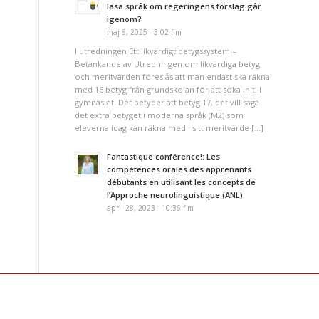
läsa språk om regeringens förslag går
igenom?
maj 6, 2025 - 3:02 f m
I utredningen Ett likvärdigt betygssystem –
Betänkande av Utredningen om likvärdiga betyg
och meritvärden föreslås att man endast ska räkna
med 16 betyg från grundskolan för att söka in till
gymnasiet. Det betyder att betyg 17, det vill säga
det extra betyget i moderna språk (M2) som
eleverna idag kan räkna med i sitt meritvärde […]
Fantastique conférence!: Les
compétences orales des apprenants
débutants en utilisant les concepts de
l’Approche neurolinguistique (ANL)
april 28, 2023 - 10:36 f m