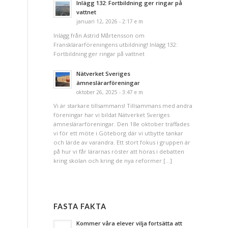
Inlägg 132: Fortbildning ger ringar på
vattnet
januari 12, 2026 - 2:17 e m
Inlägg från Astrid Mårtensson om
Fransklärarföreningens utbildning! Inlägg 132:
Fortbildning ger ringar på vattnet
Nätverket Sveriges
ämneslärarföreningar
oktober 26, 2025 - 3:47 e m
Vi är starkare tillsammans! Tillsammans med andra
föreningar har vi bildat Nätverket Sveriges
ämneslärarföreningar. Den 18e oktober träffades
vi för ett möte i Göteborg där vi utbytte tankar
och lärde av varandra. Ett stort fokus i gruppen är
på hur vi får lärarnas röster att höras i debatten
kring skolan och kring de nya reformer […]
FASTA FAKTA
Kommer våra elever vilja fortsätta att