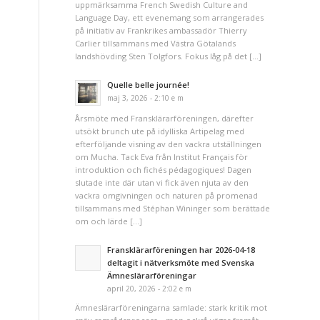
uppmärksamma French Swedish Culture and
Language Day, ett evenemang som arrangerades
på initiativ av Frankrikes ambassadör Thierry
Carlier tillsammans med Västra Götalands
landshövding Sten Tolgfors. Fokus låg på det […]
Quelle belle journée!
maj 3, 2026 - 2:10 e m
Årsmöte med Fransklärarföreningen, därefter
utsökt brunch ute på idylliska Artipelag med
efterföljande visning av den vackra utställningen
om Mucha. Tack Eva från Institut Français för
introduktion och fichés pédagogiques! Dagen
slutade inte där utan vi fick även njuta av den
vackra omgivningen och naturen på promenad
tillsammans med Stéphan Wininger som berättade
om och lärde […]
Fransklärarföreningen har 2026-04-18
deltagit i nätverksmöte med Svenska
Ämneslärarföreningar
april 20, 2026 - 2:02 e m
Ämneslärarföreningarna samlade: stark kritik mot