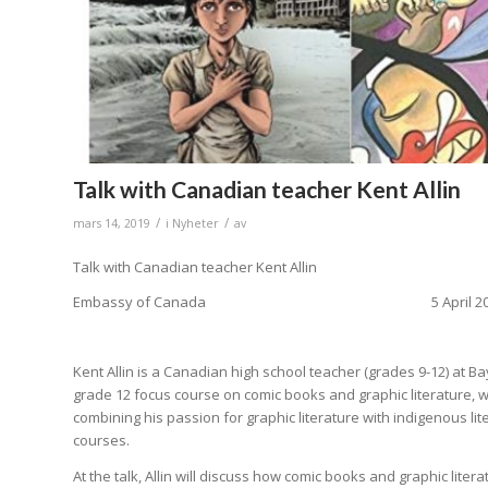
Talk with Canadian teacher Kent Allin
/
/
mars 14, 2019
i
Nyheter
av
Talk with Canadian teacher Kent Allin
Embassy of Canada 5 April 2019 (ti
Kent Allin is a Canadian high school teacher (grades 9-12) at B
grade 12 focus course on comic books and graphic literature, w
combining his passion for graphic literature with indigenous li
courses.
At the talk, Allin will discuss how comic books and graphic li