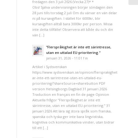
fredagen den 3 juli 2026 (Vecka 27)* *
Obs! Själva undervisningen börjar söndagen den
28 juni tills torsdag 2 juli Om du värvar en vän delar
ni på kursavgiften. I stället för 6000kr, blir
kursavgiften alltså bara 3000kr per person. Missa
inte detta tillfälle! Observera att både du och din
vän […]
”Flerspråkighet är inte ett särintresse,
utan en uttalad EU-prioritering.”
januari 31, 2026 - 11:01 f m
Artikel i Sydsvenskan
https://www.sydsvenskan.se/opinion/flersprakighet-
ar-inte-ett-sarintresse-utan-en-uttalad-eu-
prioritering/?shareSource=sharebutton PDF
version Helsingborgs Dagblad 31 januari 2026
Traduction en français en fin de page Opinion
Aktuella frågor ”Flerspråkighet är inte ett
särintresse, utan en uttalad EU-prioritering.” 31
januari 2026 Att lära sig stora språk som franska,
spanska och tyska ger inte bara lingvistiska,
kognitiva och kommunikativa vinster, utan bidrar
till ett […]