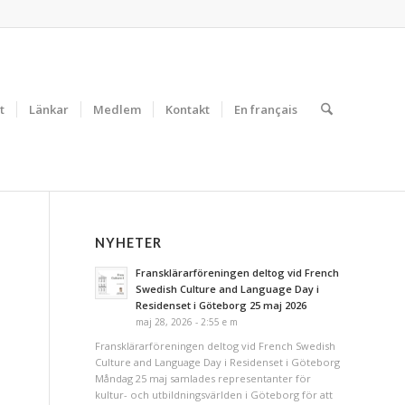
t
Länkar
Medlem
Kontakt
En français
NYHETER
Fransklärarföreningen deltog vid French
Swedish Culture and Language Day i
Residenset i Göteborg 25 maj 2026
maj 28, 2026 - 2:55 e m
Fransklärarföreningen deltog vid French Swedish
Culture and Language Day i Residenset i Göteborg
Måndag 25 maj samlades representanter för
kultur- och utbildningsvärlden i Göteborg för att