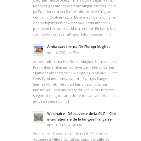
snäv samrådsprocess – men också vägar framåt
När Sveriges ämneslärarföreningar möttes i april
på Franska skolan i Stockholm stod två frågor i
centrum: Skolverkets arbete med nya läroplaner
och betygssystemet – och vad detta innebär i
praktiken för lärarna i klassrummet. En tydlig bild
som växte fram var att samrådsprocessen […]
Ambassadörerna för Flerspråkighet
april 2, 2026 - 2:49 e m
Ambassadörerna för Flerspråkighet En stor tack till
Frankrikes ambassadör i Sverige, Thierry Carlier
Spaniens ambassadör i Sverige, Luis Manuel Cuest
Civis Tysklands ambassadör i Sverige, Ludger
Siemes För att med den här videon visa hur
kunskaper i den andres språk kan vara ett första
steg mot ett gott samarbete mellan länderna Les
ambassadeurs du […]
Webinaire : Découverte de la CILF – Cité
internationale de la langue française
april 1, 2026 - 8:40 f m
Webinaire : Découverte de la CILF Et si vous
voyagiez à Villers-Cotterêts depuis la salle de