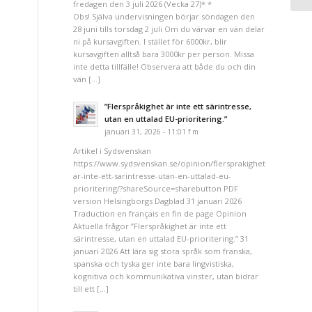
fredagen den 3 juli 2026 (Vecka 27)* *
Obs! Själva undervisningen börjar söndagen den
28 juni tills torsdag 2 juli Om du värvar en vän delar
ni på kursavgiften. I stället för 6000kr, blir
kursavgiften alltså bara 3000kr per person. Missa
inte detta tillfälle! Observera att både du och din
vän […]
”Flerspråkighet är inte ett särintresse,
utan en uttalad EU-prioritering.”
januari 31, 2026 - 11:01 f m
Artikel i Sydsvenskan
https://www.sydsvenskan.se/opinion/flersprakighet-
ar-inte-ett-sarintresse-utan-en-uttalad-eu-
prioritering/?shareSource=sharebutton PDF
version Helsingborgs Dagblad 31 januari 2026
Traduction en français en fin de page Opinion
Aktuella frågor ”Flerspråkighet är inte ett
särintresse, utan en uttalad EU-prioritering.” 31
januari 2026 Att lära sig stora språk som franska,
spanska och tyska ger inte bara lingvistiska,
kognitiva och kommunikativa vinster, utan bidrar
till ett […]