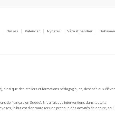
Om oss
Kalender
Nyheter
Våra stipendier
Dokumen
), ainsi que des ateliers et formations pédagogiques, destinés aux élève
urs de français en Suède), Eric a fait des interventions dans toute la
oyages, le but est d’encourager une pratique des activités de nature, seul