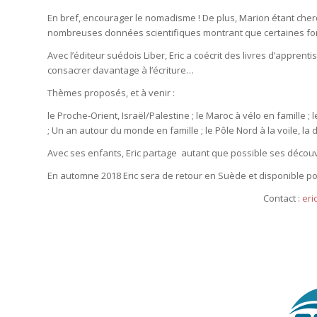
En bref, encourager le nomadisme ! De plus, Marion étant cherch
nombreuses données scientifiques montrant que certaines fo
Avec l’éditeur suédois Liber, Eric a coécrit des livres d’appren
consacrer davantage à l’écriture…
Thèmes proposés, et à venir :
le Proche-Orient, Israël/Palestine ; le Maroc à vélo en famille 
; Un an autour du monde en famille ; le Pôle Nord à la voile, la
Avec ses enfants, Eric partage autant que possible ses découve
En automne 2018 Eric sera de retour en Suède et disponible p
Contact :
eri