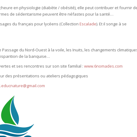
eure en physiologie (diabète / obésité), elle peut contribuer et fournir d
rmes de sédentarisme peuvent être néfastes pour la santé…
tissages du français pour lycéens (Collection
Escalade
). Et il songe à se
; le Passage du Nord-Ouest à la voile, les Inuits, les changements climatique
 disparition de la banquise…
rtes et ses rencontres sur son site familial :
www.6nomades.com
our des présentations ou ateliers pédagogiques
c.educnature@gmail.com