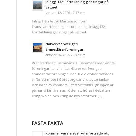
Inlägg 132: Fortbildning ger ringar på
vattnet
januari 12, 2026 - 2:17 e m
Inlägg från Astrid Mårtensson om
Fransklärarföreningens utbildning! Inlägg 132:
Fortbildning ger ringar på vattnet
Nätverket Sveriges
ämneslärarföreningar
oktober 26, 2025 - 3:47 e m
Vi är starkare tillsammans! Tillsammans med andra
föreningar har vi bildat Nätverket Sveriges
ämneslärarföreningar. Den 18e oktober träffades
vi för ett möte i Göteborg där vi utbytte tankar
och lärde av varandra. Ett stort fokus i gruppen är
på hur vi får lärarnas röster att höras i debatten
kring skolan och kring de nya reformer […]
FASTA FAKTA
Kommer våra elever vilja fortsätta att