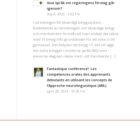
läsa språk om regeringens förslag går
igenom?
maj 6, 2025 - 3:02 f m
I utredningen Ett likvärdigt betygssystem –
Betänkande av Utredningen om likvärdiga betyg
och meritvärden föreslås att man endast ska räkna
med 16 betyg från grundskolan för att söka in till
gymnasiet. Det betyder att betyg 17, det vill säga
det extra betyget i moderna språk (M2) som
eleverna idag kan räkna med i sitt meritvärde […]
Fantastique conférence!: Les
compétences orales des apprenants
débutants en utilisant les concepts de
l’Approche neurolinguistique (ANL)
april 28, 2023 - 10:36 f m