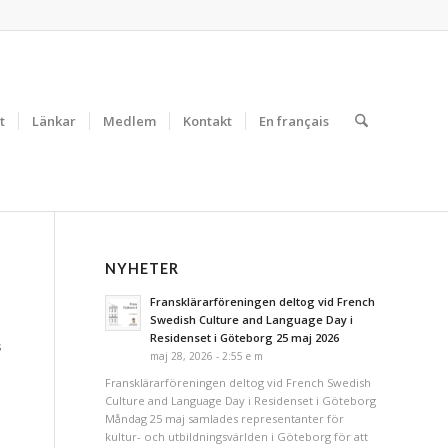
t
Länkar
Medlem
Kontakt
En français
NYHETER
Fransklärarföreningen deltog vid French
Swedish Culture and Language Day i
Residenset i Göteborg 25 maj 2026
s
maj 28, 2026 - 2:55 e m
Fransklärarföreningen deltog vid French Swedish
Culture and Language Day i Residenset i Göteborg
Måndag 25 maj samlades representanter för
kultur- och utbildningsvärlden i Göteborg för att