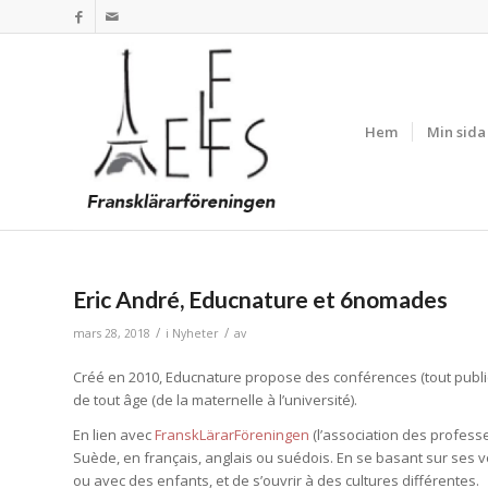
Hem
Min sida
Eric André, Educnature et 6nomades
/
/
mars 28, 2018
i
Nyheter
av
Créé en 2010, Educnature propose des conférences (tout public
de tout âge (de la maternelle à l’université).
En lien avec
FranskLärarFöreningen
(l’association des professe
Suède, en français, anglais ou suédois. En se basant sur ses v
ou avec des enfants, et de s’ouvrir à des cultures différentes.