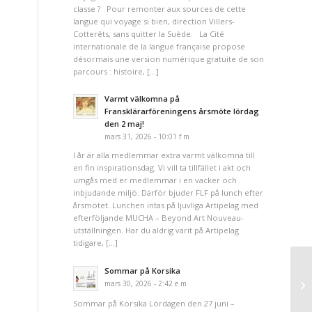
classe ? Pour remonter aux sources de cette
langue qui voyage si bien, direction Villers-
Cotterêts, sans quitter la Suède. La Cité
internationale de la langue française propose
désormais une version numérique gratuite de son
parcours : histoire, […]
Varmt välkomna på
Fransklärarföreningens årsmöte lördag
den 2 maj!
mars 31, 2026 - 10:01 f m
I år är alla medlemmar extra varmt välkomna till
en fin inspirationsdag. Vi vill ta tillfället i akt och
umgås med er medlemmar i en vacker och
inbjudande miljö. Därför bjuder FLF på lunch efter
årsmötet. Lunchen intas på ljuvliga Artipelag med
efterföljande MUCHA – Beyond Art Nouveau-
utställningen. Har du aldrig varit på Artipelag
tidigare, […]
Sommar på Korsika
mars 30, 2026 - 2:42 e m
Sommar på Korsika Lördagen den 27 juni –