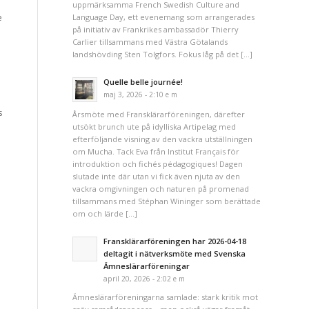
uppmärksamma French Swedish Culture and
e
Language Day, ett evenemang som arrangerades
på initiativ av Frankrikes ambassadör Thierry
Carlier tillsammans med Västra Götalands
landshövding Sten Tolgfors. Fokus låg på det […]
Quelle belle journée!
maj 3, 2026 - 2:10 e m
s
Årsmöte med Fransklärarföreningen, därefter
utsökt brunch ute på idylliska Artipelag med
efterföljande visning av den vackra utställningen
om Mucha. Tack Eva från Institut Français för
introduktion och fichés pédagogiques! Dagen
slutade inte där utan vi fick även njuta av den
vackra omgivningen och naturen på promenad
tillsammans med Stéphan Wininger som berättade
om och lärde […]
Fransklärarföreningen har 2026-04-18
deltagit i nätverksmöte med Svenska
Ämneslärarföreningar
april 20, 2026 - 2:02 e m
Ämneslärarföreningarna samlade: stark kritik mot