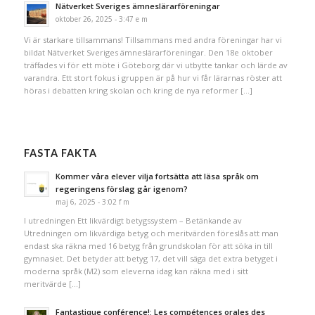
Nätverket Sveriges ämneslärarföreningar
oktober 26, 2025 - 3:47 e m
Vi är starkare tillsammans! Tillsammans med andra föreningar har vi
bildat Nätverket Sveriges ämneslärarföreningar. Den 18e oktober
träffades vi för ett möte i Göteborg där vi utbytte tankar och lärde av
varandra. Ett stort fokus i gruppen är på hur vi får lärarnas röster att
höras i debatten kring skolan och kring de nya reformer […]
FASTA FAKTA
Kommer våra elever vilja fortsätta att läsa språk om
regeringens förslag går igenom?
maj 6, 2025 - 3:02 f m
I utredningen Ett likvärdigt betygssystem – Betänkande av
Utredningen om likvärdiga betyg och meritvärden föreslås att man
endast ska räkna med 16 betyg från grundskolan för att söka in till
gymnasiet. Det betyder att betyg 17, det vill säga det extra betyget i
moderna språk (M2) som eleverna idag kan räkna med i sitt
meritvärde […]
Fantastique conférence!: Les compétences orales des