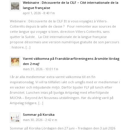
Webinaire : Découverte de la CILF – Cité internationale de la
langue française
april 1, 2026 - 8:40 f m
Webinaire : Découverte de la CILF Et si vous voyagiez à Villers-
Cotterêts depuis la salle de classe ? Pour remonter aux sources de
cette langue qui voyage si bien, direction Villers-Cotterêts, sans
quitter la Suède. La Cité internationale de la langue française
propose désormais une version numérique gratuite de son parcours
: histoire, […]
Varmt välkomna på Fransklärarföreningens årsmöte lördag
den 2 maj!
mars 31, 2026 - 10:01 f m
I år är alla medlemmar extra varmt välkomna till en fin
inspirationsdag. Vi vill ta tillfället i akt och umgås med er medlemmar i
en vacker och inbjudande miljö. Därför bjuder FLF på lunch efter
årsmötet. Lunchen intas på ljuvliga Artipelag med efterföljande
MUCHA – Beyond Art Nouveau-utställningen. Har du aldrig varit på
Artipelag tidigare, […]
Sommar på Korsika
mars 30, 2026 - 2:42 e m
Sommar på Korsika Lördagen den 27 juni – fredagen den 3 juli 2026