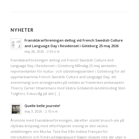
NYHETER
Fransklärarföreningen deltog vid French Swedish Culture
and Language Day i Residenset i Göteborg 25 maj 2026
maj 28, 2026 - 2:55 e m
Fransklärarföreningen deltog vid French Swedish Culture and
Language Day i Residenset i Göteborg Måndag 25 maj samlades
representanter för kultur- och utbildningsvärlden i Göteborg för att
uppmärksamma French Swedish Culture and Language Day, ett
evenemang som arrangerades på initiativ av Frankrikes ambassadör
Thierry Carlier tillsammans med Västra Götalands landshövding Sten
Tolgfors. Fokus låg på det […]
Quelle belle journée!
maj 3, 2026 - 2:10 e m
Årsmöte med Fransklärarföreningen, därefter utsökt brunch ute på
idylliska Artipelag med efterföljande visning av den vackra
utställningen om Mucha. Tack Eva från Institut Français för
introduktion och fichés pédagogiques! Dagen slutade inte där utan vi