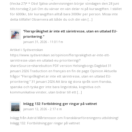
(Vecka 27)* * Obs! Själva undervisningen börjar söndagen den 28 juni
tills torsdag 2 juli Om du värvar en vän delar ni på kursavgiften. I stället
för 6000kr, blir kursavgiften alltså bara 3000kr per person. Missa inte
detta tillfälle! Observera att både du och din vän […]
”Flerspråkighet är inte ett särintresse, utan en uttalad EU-
prioritering.”
januari 31, 2026 - 11:01 f m
Artikel i Sydsvenskan
https://www.sydsvenskan.se/opinion/flersprakighet-ar-inte-ett-
sarintresse-utan-en-uttalad-eu-prioritering/?
shareSource=sharebutton PDF version Helsingborgs Dagblad 31
januari 2026 Traduction en français en fin de page Opinion Aktuella
frågor ”Flerspråkighet är inte ett särintresse, utan en uttalad EU-
prioritering.” 31 januari 2026 Att lära sig stora språk som franska,
spanska och tyska ger inte bara lingvistiska, kognitiva och
kommunikativa vinster, utan bidrar till ett […]
Inlägg 132: Fortbildning ger ringar på vattnet
januari 12, 2026 - 2:17 e m
Inlägg från Astrid Mårtensson om Fransklärarföreningens utbildning!
Inlägg 132: Fortbildning ger ringar på vattnet