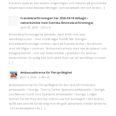
fick även njuta av den vackra omgivningen och naturen på promenad
tillsammans med Stéphan Wininger som berättade om och lärde […]
Fransklärarföreningen har 2026-04-18 deltagit i
nätverksmöte med Svenska Ämneslärarföreningar
april 20, 2026 - 2:02 e m
Ämneslärarföreningarna samlade: stark kritik mot snäv
samrådsprocess – men också vägar framåt När Sveriges
ämneslärarföreningar möttes i april på Franska skolan i Stockholm
stod två frågor i centrum: Skolverkets arbete med nya läroplaner och
betygssystemet – och vad detta innebär i praktiken för lärarna i
klassrummet. En tydlig bild som växte fram var att samrådsprocessen
[…]
Ambassadörerna för Flerspråkighet
april 2, 2026 - 2:49 e m
Ambassadörerna för Flerspråkighet En stor tack till Frankrikes
ambassadör i Sverige, Thierry Carlier Spaniens ambassadör i Sverige,
Luis Manuel Cuest Civis Tysklands ambassadör i Sverige, Ludger
Siemes För att med den här videon visa hur kunskaper i den andres
språk kan vara ett första steg mot ett gott samarbete mellan länderna
Les ambassadeurs du […]