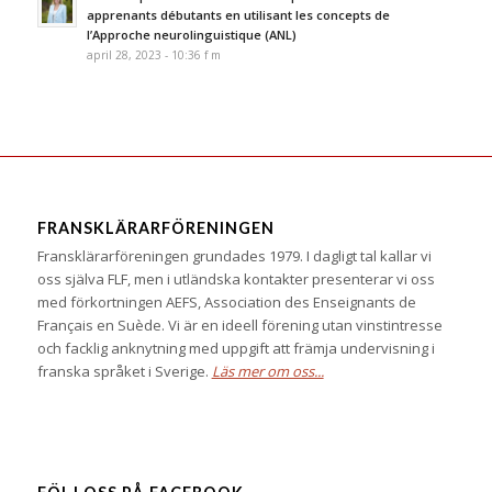
apprenants débutants en utilisant les concepts de
l’Approche neurolinguistique (ANL)
april 28, 2023 - 10:36 f m
FRANSKLÄRARFÖRENINGEN
Fransklärarföreningen grundades 1979. I dagligt tal kallar vi
oss själva FLF, men i utländska kontakter presenterar vi oss
med förkortningen AEFS, Association des Enseignants de
Français en Suède. Vi är en ideell förening utan vinstintresse
och facklig anknytning med uppgift att främja undervisning i
franska språket i Sverige.
Läs mer om oss...