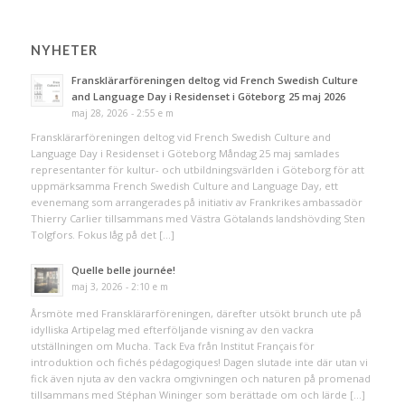
NYHETER
Fransklärarföreningen deltog vid French Swedish Culture
and Language Day i Residenset i Göteborg 25 maj 2026
maj 28, 2026 - 2:55 e m
Fransklärarföreningen deltog vid French Swedish Culture and
Language Day i Residenset i Göteborg Måndag 25 maj samlades
representanter för kultur- och utbildningsvärlden i Göteborg för att
uppmärksamma French Swedish Culture and Language Day, ett
evenemang som arrangerades på initiativ av Frankrikes ambassadör
Thierry Carlier tillsammans med Västra Götalands landshövding Sten
Tolgfors. Fokus låg på det […]
Quelle belle journée!
maj 3, 2026 - 2:10 e m
Årsmöte med Fransklärarföreningen, därefter utsökt brunch ute på
idylliska Artipelag med efterföljande visning av den vackra
utställningen om Mucha. Tack Eva från Institut Français för
introduktion och fichés pédagogiques! Dagen slutade inte där utan vi
fick även njuta av den vackra omgivningen och naturen på promenad
tillsammans med Stéphan Wininger som berättade om och lärde […]