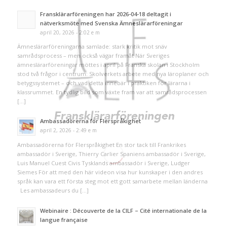
Fransklärarföreningen har 2026-04-18 deltagit i
nätverksmöte med Svenska Ämneslärarföreningar
april 20, 2026 - 2:02 e m
Ämneslärarföreningarna samlade: stark kritik mot snäv
samrådsprocess – men också vägar framåt När Sveriges
ämneslärarföreningar möttes i april på Franska skolan i Stockholm
stod två frågor i centrum: Skolverkets arbete med nya läroplaner och
betygssystemet – och vad detta innebär i praktiken för lärarna i
klassrummet. En tydlig bild som växte fram var att samrådsprocessen
[…]
Ambassadörerna för Flerspråkighet
april 2, 2026 - 2:49 e m
Ambassadörerna för Flerspråkighet En stor tack till Frankrikes
ambassadör i Sverige, Thierry Carlier Spaniens ambassadör i Sverige,
Luis Manuel Cuest Civis Tysklands ambassadör i Sverige, Ludger
Siemes För att med den här videon visa hur kunskaper i den andres
språk kan vara ett första steg mot ett gott samarbete mellan länderna
Les ambassadeurs du […]
Webinaire : Découverte de la CILF – Cité internationale de la
langue française