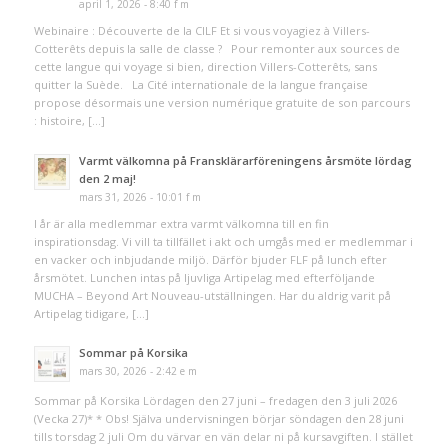
april 1, 2026 - 8:40 f m
Webinaire : Découverte de la CILF Et si vous voyagiez à Villers-
Cotterêts depuis la salle de classe ? Pour remonter aux sources de
cette langue qui voyage si bien, direction Villers-Cotterêts, sans
quitter la Suède. La Cité internationale de la langue française
propose désormais une version numérique gratuite de son parcours
: histoire, […]
Varmt välkomna på Fransklärarföreningens årsmöte lördag
den 2 maj!
mars 31, 2026 - 10:01 f m
I år är alla medlemmar extra varmt välkomna till en fin
inspirationsdag. Vi vill ta tillfället i akt och umgås med er medlemmar i
en vacker och inbjudande miljö. Därför bjuder FLF på lunch efter
årsmötet. Lunchen intas på ljuvliga Artipelag med efterföljande
MUCHA – Beyond Art Nouveau-utställningen. Har du aldrig varit på
Artipelag tidigare, […]
Sommar på Korsika
mars 30, 2026 - 2:42 e m
Sommar på Korsika Lördagen den 27 juni – fredagen den 3 juli 2026
(Vecka 27)* * Obs! Själva undervisningen börjar söndagen den 28 juni
tills torsdag 2 juli Om du värvar en vän delar ni på kursavgiften. I stället