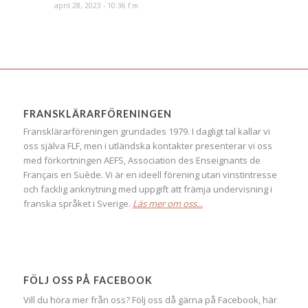
april 28, 2023 - 10:36 f m
FRANSKLÄRARFÖRENINGEN
Fransklärarföreningen grundades 1979. I dagligt tal kallar vi
oss själva FLF, men i utländska kontakter presenterar vi oss
med förkortningen AEFS, Association des Enseignants de
Français en Suède. Vi är en ideell förening utan vinstintresse
och facklig anknytning med uppgift att främja undervisning i
franska språket i Sverige.
Läs mer om oss...
FÖLJ OSS PÅ FACEBOOK
Vill du höra mer från oss? Följ oss då gärna på Facebook, här