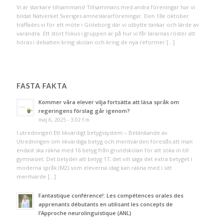
Vi är starkare tillsammans! Tillsammans med andra föreningar har vi
bildat Nätverket Sveriges ämneslärarföreningar. Den 18e oktober
träffades vi för ett möte i Göteborg där vi utbytte tankar och lärde av
varandra. Ett stort fokus i gruppen är på hur vi får lärarnas röster att
höras i debatten kring skolan och kring de nya reformer […]
FASTA FAKTA
Kommer våra elever vilja fortsätta att läsa språk om
regeringens förslag går igenom?
maj 6, 2025 - 3:02 f m
I utredningen Ett likvärdigt betygssystem – Betänkande av
Utredningen om likvärdiga betyg och meritvärden föreslås att man
endast ska räkna med 16 betyg från grundskolan för att söka in till
gymnasiet. Det betyder att betyg 17, det vill säga det extra betyget i
moderna språk (M2) som eleverna idag kan räkna med i sitt
meritvärde […]
Fantastique conférence!: Les compétences orales des
apprenants débutants en utilisant les concepts de
l’Approche neurolinguistique (ANL)