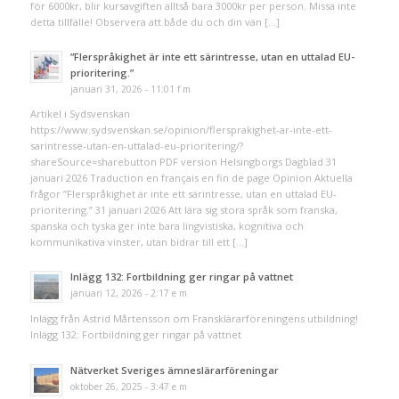
för 6000kr, blir kursavgiften alltså bara 3000kr per person. Missa inte
detta tillfälle! Observera att både du och din vän […]
”Flerspråkighet är inte ett särintresse, utan en uttalad EU-
prioritering.”
januari 31, 2026 - 11:01 f m
Artikel i Sydsvenskan
https://www.sydsvenskan.se/opinion/flersprakighet-ar-inte-ett-
sarintresse-utan-en-uttalad-eu-prioritering/?
shareSource=sharebutton PDF version Helsingborgs Dagblad 31
januari 2026 Traduction en français en fin de page Opinion Aktuella
frågor ”Flerspråkighet är inte ett särintresse, utan en uttalad EU-
prioritering.” 31 januari 2026 Att lära sig stora språk som franska,
spanska och tyska ger inte bara lingvistiska, kognitiva och
kommunikativa vinster, utan bidrar till ett […]
Inlägg 132: Fortbildning ger ringar på vattnet
januari 12, 2026 - 2:17 e m
Inlägg från Astrid Mårtensson om Fransklärarföreningens utbildning!
Inlägg 132: Fortbildning ger ringar på vattnet
Nätverket Sveriges ämneslärarföreningar
oktober 26, 2025 - 3:47 e m