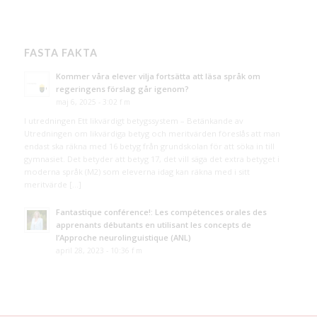
FASTA FAKTA
Kommer våra elever vilja fortsätta att läsa språk om
regeringens förslag går igenom?
maj 6, 2025 - 3:02 f m
I utredningen Ett likvärdigt betygssystem – Betänkande av
Utredningen om likvärdiga betyg och meritvärden föreslås att man
endast ska räkna med 16 betyg från grundskolan för att söka in till
gymnasiet. Det betyder att betyg 17, det vill säga det extra betyget i
moderna språk (M2) som eleverna idag kan räkna med i sitt
meritvärde […]
Fantastique conférence!: Les compétences orales des
apprenants débutants en utilisant les concepts de
l’Approche neurolinguistique (ANL)
april 28, 2023 - 10:36 f m