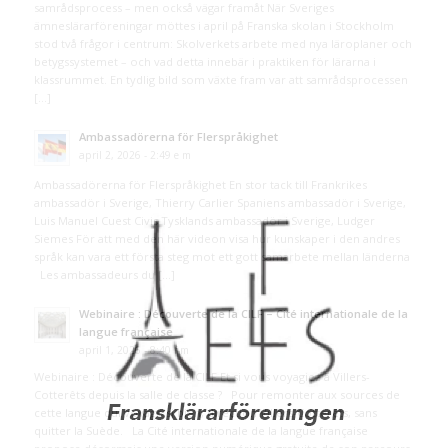
samrådsprocess – men också vägar framåt När Sveriges
ämneslärarföreningar möttes i april på Franska skolan i Stockholm
stod två frågor i centrum: Skolverkets arbete med nya läroplaner och
betygssystemet – och vad detta innebär i praktiken för lärarna i
klassrummet. En tydlig bild som växte fram var att samrådsprocessen
[…]
Ambassadörerna för Flerspråkighet
april 2, 2026 - 2:49 e m
Ambassadörerna för Flerspråkighet En stor tack till Frankrikes
ambassadör i Sverige, Thierry Carlier Spaniens ambassadör i Sverige,
Luis Manuel Cuest Civis Tysklands ambassadör i Sverige, Ludger
Siemes För att med den här videon visa hur kunskaper i den andres
språk kan vara ett första steg mot ett gott samarbete mellan länderna
Les ambassadeurs du […]
Webinaire : Découverte de la CILF – Cité internationale de la
langue française
april 1, 2026 - 8:40 f m
Webinaire : Découverte de la CILF Et si vous voyagiez à Villers-
Cotterêts depuis la salle de classe ? Pour remonter aux sources de
cette langue qui voyage si bien, direction Villers-Cotterêts, sans
quitter la Suède. La Cité internationale de la langue française