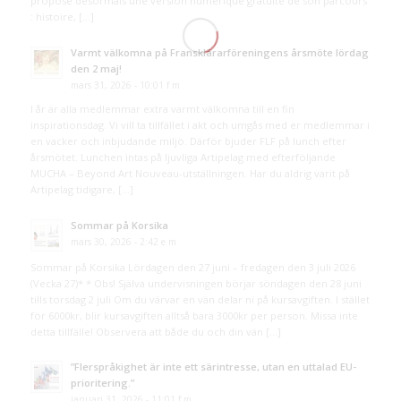
propose désormais une version numérique gratuite de son parcours
: histoire, […]
Varmt välkomna på Fransklärarföreningens årsmöte lördag
den 2 maj!
mars 31, 2026 - 10:01 f m
I år är alla medlemmar extra varmt välkomna till en fin
inspirationsdag. Vi vill ta tillfället i akt och umgås med er medlemmar i
en vacker och inbjudande miljö. Därför bjuder FLF på lunch efter
årsmötet. Lunchen intas på ljuvliga Artipelag med efterföljande
MUCHA – Beyond Art Nouveau-utställningen. Har du aldrig varit på
Artipelag tidigare, […]
Sommar på Korsika
mars 30, 2026 - 2:42 e m
Sommar på Korsika Lördagen den 27 juni – fredagen den 3 juli 2026
(Vecka 27)* * Obs! Själva undervisningen börjar söndagen den 28 juni
tills torsdag 2 juli Om du värvar en vän delar ni på kursavgiften. I stället
för 6000kr, blir kursavgiften alltså bara 3000kr per person. Missa inte
detta tillfälle! Observera att både du och din vän […]
”Flerspråkighet är inte ett särintresse, utan en uttalad EU-
prioritering.”
januari 31, 2026 - 11:01 f m