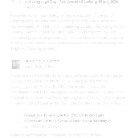
and Language Day i Residenset i Göteborg 25 maj 2026
maj 28, 2026 - 2:55 e m
Fransklärarföreningen deltog vid French Swedish Culture and
Language Day i Residenset i Göteborg Måndag 25 maj samlades
representanter för kultur- och utbildningsvärlden i Göteborg för att
uppmärksamma French Swedish Culture and Language Day, ett
evenemang som arrangerades på initiativ av Frankrikes ambassadör
Thierry Carlier tillsammans med Västra Götalands landshövding Sten
Tolgfors. Fokus låg på det […]
Quelle belle journée!
maj 3, 2026 - 2:10 e m
Årsmöte med Fransklärarföreningen, därefter utsökt brunch ute på
idylliska Artipelag med efterföljande visning av den vackra
utställningen om Mucha. Tack Eva från Institut Français för
introduktion och fichés pédagogiques! Dagen slutade inte där utan vi
fick även njuta av den vackra omgivningen och naturen på promenad
tillsammans med Stéphan Wininger som berättade om och lärde […]
Fransklärarföreningen har 2026-04-18 deltagit i
nätverksmöte med Svenska Ämneslärarföreningar
april 20, 2026 - 2:02 e m
Ämneslärarföreningarna samlade: stark kritik mot snäv