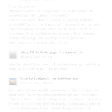
Artikel i Sydsvenskan
https://www.sydsvenskan.se/opinion/flersprakighet-ar-inte-ett-
sarintresse-utan-en-uttalad-eu-prioritering/?
shareSource=sharebutton PDF version Helsingborgs Dagblad 31
januari 2026 Traduction en français en fin de page Opinion Aktuella
frågor ”Flerspråkighet är inte ett särintresse, utan en uttalad EU-
prioritering.” 31 januari 2026 Att lära sig stora språk som franska,
spanska och tyska ger inte bara lingvistiska, kognitiva och
kommunikativa vinster, utan bidrar till ett […]
Inlägg 132: Fortbildning ger ringar på vattnet
januari 12, 2026 - 2:17 e m
Inlägg från Astrid Mårtensson om Fransklärarföreningens utbildning!
Inlägg 132: Fortbildning ger ringar på vattnet
Nätverket Sveriges ämneslärarföreningar
oktober 26, 2025 - 3:47 e m
Vi är starkare tillsammans! Tillsammans med andra föreningar har vi
bildat Nätverket Sveriges ämneslärarföreningar. Den 18e oktober
träffades vi för ett möte i Göteborg där vi utbytte tankar och lärde av
varandra. Ett stort fokus i gruppen är på hur vi får lärarnas röster att
höras i debatten kring skolan och kring de nya reformer […]