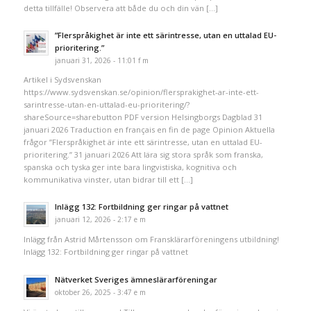
detta tillfälle! Observera att både du och din vän […]
”Flerspråkighet är inte ett särintresse, utan en uttalad EU-
prioritering.”
januari 31, 2026 - 11:01 f m
Artikel i Sydsvenskan
https://www.sydsvenskan.se/opinion/flersprakighet-ar-inte-ett-
sarintresse-utan-en-uttalad-eu-prioritering/?
shareSource=sharebutton PDF version Helsingborgs Dagblad 31
januari 2026 Traduction en français en fin de page Opinion Aktuella
frågor ”Flerspråkighet är inte ett särintresse, utan en uttalad EU-
prioritering.” 31 januari 2026 Att lära sig stora språk som franska,
spanska och tyska ger inte bara lingvistiska, kognitiva och
kommunikativa vinster, utan bidrar till ett […]
Inlägg 132: Fortbildning ger ringar på vattnet
januari 12, 2026 - 2:17 e m
Inlägg från Astrid Mårtensson om Fransklärarföreningens utbildning!
Inlägg 132: Fortbildning ger ringar på vattnet
Nätverket Sveriges ämneslärarföreningar
oktober 26, 2025 - 3:47 e m