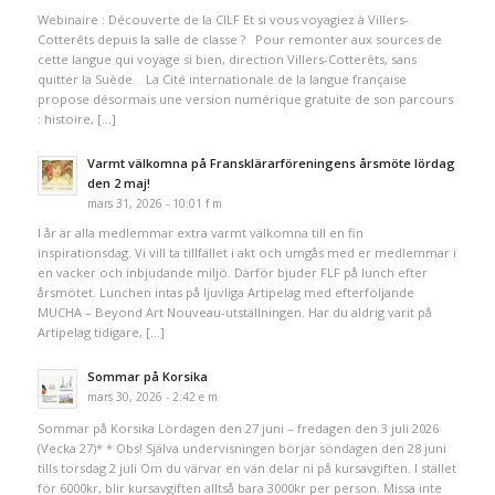
Webinaire : Découverte de la CILF Et si vous voyagiez à Villers-
Cotterêts depuis la salle de classe ? Pour remonter aux sources de
cette langue qui voyage si bien, direction Villers-Cotterêts, sans
quitter la Suède. La Cité internationale de la langue française
propose désormais une version numérique gratuite de son parcours
: histoire, […]
Varmt välkomna på Fransklärarföreningens årsmöte lördag
den 2 maj!
mars 31, 2026 - 10:01 f m
I år är alla medlemmar extra varmt välkomna till en fin
inspirationsdag. Vi vill ta tillfället i akt och umgås med er medlemmar i
en vacker och inbjudande miljö. Därför bjuder FLF på lunch efter
årsmötet. Lunchen intas på ljuvliga Artipelag med efterföljande
MUCHA – Beyond Art Nouveau-utställningen. Har du aldrig varit på
Artipelag tidigare, […]
Sommar på Korsika
mars 30, 2026 - 2:42 e m
Sommar på Korsika Lördagen den 27 juni – fredagen den 3 juli 2026
(Vecka 27)* * Obs! Själva undervisningen börjar söndagen den 28 juni
tills torsdag 2 juli Om du värvar en vän delar ni på kursavgiften. I stället
för 6000kr, blir kursavgiften alltså bara 3000kr per person. Missa inte