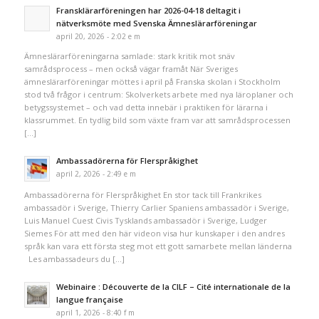
Fransklärarföreningen har 2026-04-18 deltagit i
nätverksmöte med Svenska Ämneslärarföreningar
april 20, 2026 - 2:02 e m
Ämneslärarföreningarna samlade: stark kritik mot snäv
samrådsprocess – men också vägar framåt När Sveriges
ämneslärarföreningar möttes i april på Franska skolan i Stockholm
stod två frågor i centrum: Skolverkets arbete med nya läroplaner och
betygssystemet – och vad detta innebär i praktiken för lärarna i
klassrummet. En tydlig bild som växte fram var att samrådsprocessen
[…]
Ambassadörerna för Flerspråkighet
april 2, 2026 - 2:49 e m
Ambassadörerna för Flerspråkighet En stor tack till Frankrikes
ambassadör i Sverige, Thierry Carlier Spaniens ambassadör i Sverige,
Luis Manuel Cuest Civis Tysklands ambassadör i Sverige, Ludger
Siemes För att med den här videon visa hur kunskaper i den andres
språk kan vara ett första steg mot ett gott samarbete mellan länderna
Les ambassadeurs du […]
Webinaire : Découverte de la CILF – Cité internationale de la
langue française
april 1, 2026 - 8:40 f m