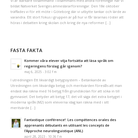
Vi är starkare tillsammans! Tillsammans med andra föreningar har vi
bildat Nätverket Sveriges ämneslärarföreningar. Den 18e oktober
träffades vi för ett möte i Göteborg där vi utbytte tankar och lärde av
varandra. Ett stort fokus i gruppen är på hur vi får lärarnas röster att
höras i debatten kring skolan och kring de nya reformer […]
FASTA FAKTA
Kommer våra elever vilja fortsätta att läsa språk om
regeringens förslag går igenom?
maj 6, 2025 - 3:02 f m
I utredningen Ett likvärdigt betygssystem – Betänkande av
Utredningen om likvärdiga betyg och meritvärden föreslås att man
endast ska räkna med 16 betyg från grundskolan för att söka in till
gymnasiet. Det betyder att betyg 17, det vill säga det extra betyget i
moderna språk (M2) som eleverna idag kan räkna med i sitt
meritvärde […]
Fantastique conférence!: Les compétences orales des
apprenants débutants en utilisant les concepts de
l’Approche neurolinguistique (ANL)
april 28, 2023 - 10:36 f m