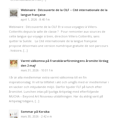
Webinaire : Découverte de la CILF – Cité internationale de la
langue française
april 1, 2026 - 8:40 f m
Webinaire : Découverte de la CILF Et si vous voyagiez à Villers-
Cotterêts depuis la salle de classe ? Pour remonter aux sources de
cette langue qui voyage si bien, direction Villers-Cotterêts, sans
quitter la Suède. La Cité internationale de la langue française
propose désormais une version numérique gratuite de son parcours
: histoire, […]
Varmt välkomna på Fransklärarföreningens årsmöte lördag
den 2 maj!
mars 31, 2026 - 10:01 f m
I år är alla medlemmar extra varmt välkomna till en fin
inspirationsdag. Vi vill ta tillfället i akt och umgås med er medlemmar i
en vacker och inbjudande miljö. Därför bjuder FLF på lunch efter
årsmötet. Lunchen intas på ljuvliga Artipelag med efterföljande
MUCHA – Beyond Art Nouveau-utställningen. Har du aldrig varit på
Artipelag tidigare, […]
Sommar på Korsika
mars 30, 2026 - 2:42 e m