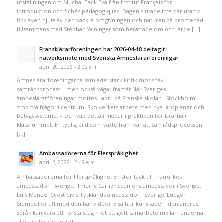
utställningen om Mucha. Tack Eva från Institut Français för
introduktion och fichés pédagogiques! Dagen slutade inte där utan vi
fick även njuta av den vackra omgivningen och naturen på promenad
tillsammans med Stéphan Wininger som berättade om och lärde […]
Fransklärarföreningen har 2026-04-18 deltagit i
nätverksmöte med Svenska Ämneslärarföreningar
april 20, 2026 - 2:02 e m
Ämneslärarföreningarna samlade: stark kritik mot snäv
samrådsprocess – men också vägar framåt När Sveriges
ämneslärarföreningar möttes i april på Franska skolan i Stockholm
stod två frågor i centrum: Skolverkets arbete med nya läroplaner och
betygssystemet – och vad detta innebär i praktiken för lärarna i
klassrummet. En tydlig bild som växte fram var att samrådsprocessen
[…]
Ambassadörerna för Flerspråkighet
april 2, 2026 - 2:49 e m
Ambassadörerna för Flerspråkighet En stor tack till Frankrikes
ambassadör i Sverige, Thierry Carlier Spaniens ambassadör i Sverige,
Luis Manuel Cuest Civis Tysklands ambassadör i Sverige, Ludger
Siemes För att med den här videon visa hur kunskaper i den andres
språk kan vara ett första steg mot ett gott samarbete mellan länderna
Les ambassadeurs du […]