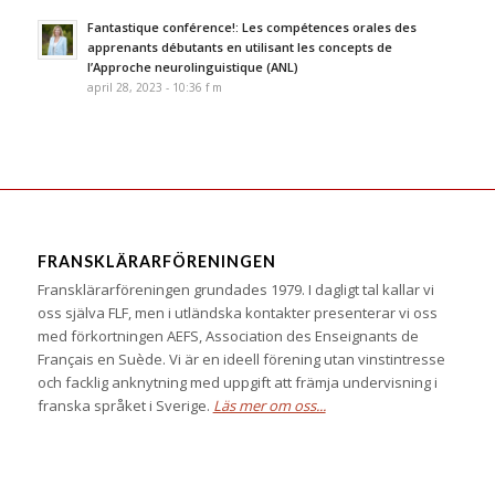
Fantastique conférence!: Les compétences orales des
apprenants débutants en utilisant les concepts de
l’Approche neurolinguistique (ANL)
april 28, 2023 - 10:36 f m
FRANSKLÄRARFÖRENINGEN
Fransklärarföreningen grundades 1979. I dagligt tal kallar vi
oss själva FLF, men i utländska kontakter presenterar vi oss
med förkortningen AEFS, Association des Enseignants de
Français en Suède. Vi är en ideell förening utan vinstintresse
och facklig anknytning med uppgift att främja undervisning i
franska språket i Sverige.
Läs mer om oss...