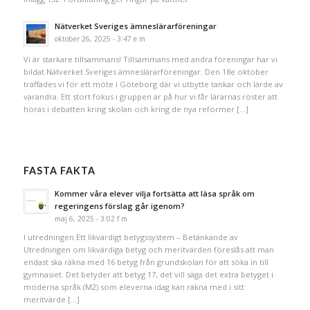
Nätverket Sveriges ämneslärarföreningar
oktober 26, 2025 - 3:47 e m
Vi är starkare tillsammans! Tillsammans med andra föreningar har vi
bildat Nätverket Sveriges ämneslärarföreningar. Den 18e oktober
träffades vi för ett möte i Göteborg där vi utbytte tankar och lärde av
varandra. Ett stort fokus i gruppen är på hur vi får lärarnas röster att
höras i debatten kring skolan och kring de nya reformer […]
FASTA FAKTA
Kommer våra elever vilja fortsätta att läsa språk om
regeringens förslag går igenom?
maj 6, 2025 - 3:02 f m
I utredningen Ett likvärdigt betygssystem – Betänkande av
Utredningen om likvärdiga betyg och meritvärden föreslås att man
endast ska räkna med 16 betyg från grundskolan för att söka in till
gymnasiet. Det betyder att betyg 17, det vill säga det extra betyget i
moderna språk (M2) som eleverna idag kan räkna med i sitt
meritvärde […]