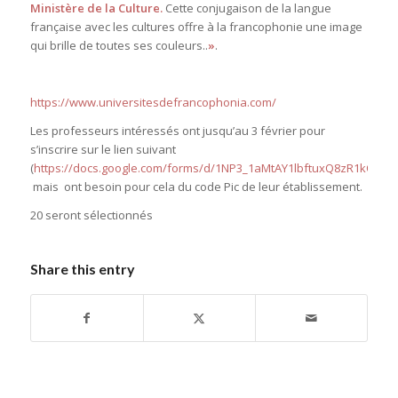
Ministère de la Culture
.
Cette conjugaison de la langue
française avec les cultures offre à la francophonie une image
qui brille de toutes ses couleurs..
»
.
https://www.universitesdefrancophonia.com/
Les professeurs intéressés ont jusqu’au 3 février pour
s’inscrire sur le lien suivant
(
https://docs.google.com/forms/d/1NP3_1aMtAY1lbftuxQ8zR1kQsT_D
mais ont besoin pour cela du code Pic de leur établissement.
20 seront sélectionnés
Share this entry