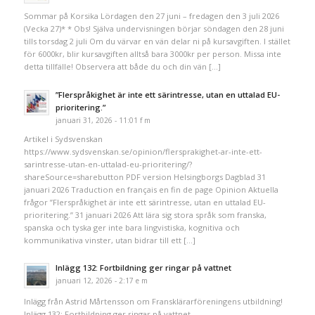
Sommar på Korsika Lördagen den 27 juni – fredagen den 3 juli 2026
(Vecka 27)* * Obs! Själva undervisningen börjar söndagen den 28 juni
tills torsdag 2 juli Om du värvar en vän delar ni på kursavgiften. I stället
för 6000kr, blir kursavgiften alltså bara 3000kr per person. Missa inte
detta tillfälle! Observera att både du och din vän […]
”Flerspråkighet är inte ett särintresse, utan en uttalad EU-
prioritering.”
januari 31, 2026 - 11:01 f m
Artikel i Sydsvenskan
https://www.sydsvenskan.se/opinion/flersprakighet-ar-inte-ett-
sarintresse-utan-en-uttalad-eu-prioritering/?
shareSource=sharebutton PDF version Helsingborgs Dagblad 31
januari 2026 Traduction en français en fin de page Opinion Aktuella
frågor ”Flerspråkighet är inte ett särintresse, utan en uttalad EU-
prioritering.” 31 januari 2026 Att lära sig stora språk som franska,
spanska och tyska ger inte bara lingvistiska, kognitiva och
kommunikativa vinster, utan bidrar till ett […]
Inlägg 132: Fortbildning ger ringar på vattnet
januari 12, 2026 - 2:17 e m
Inlägg från Astrid Mårtensson om Fransklärarföreningens utbildning!
Inlägg 132: Fortbildning ger ringar på vattnet