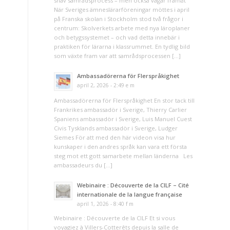
snäv samrådsprocess – men också vägar framåt
När Sveriges ämneslärarföreningar möttes i april
på Franska skolan i Stockholm stod två frågor i
centrum: Skolverkets arbete med nya läroplaner
och betygssystemet – och vad detta innebär i
praktiken för lärarna i klassrummet. En tydlig bild
som växte fram var att samrådsprocessen […]
Ambassadörerna för Flerspråkighet
april 2, 2026 - 2:49 e m
Ambassadörerna för Flerspråkighet En stor tack till
Frankrikes ambassadör i Sverige, Thierry Carlier
Spaniens ambassadör i Sverige, Luis Manuel Cuest
Civis Tysklands ambassadör i Sverige, Ludger
Siemes För att med den här videon visa hur
kunskaper i den andres språk kan vara ett första
steg mot ett gott samarbete mellan länderna Les
ambassadeurs du […]
Webinaire : Découverte de la CILF – Cité
internationale de la langue française
april 1, 2026 - 8:40 f m
Webinaire : Découverte de la CILF Et si vous
voyagiez à Villers-Cotterêts depuis la salle de