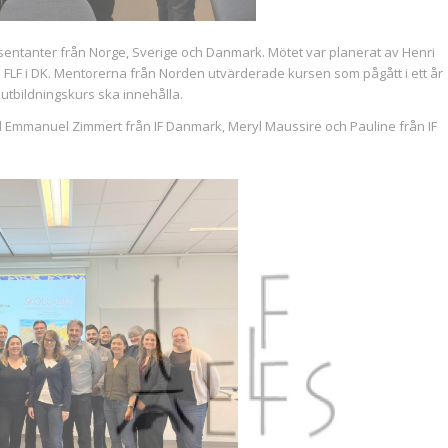
entanter från Norge, Sverige och Danmark. Mötet var planerat av Henri
FLF i DK. Mentorerna från Norden utvärderade kursen som pågått i ett år
bildningskurs ska innehålla.
ill Emmanuel Zimmert från IF Danmark, Meryl Maussire och Pauline från IF