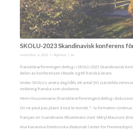
SKOLU-2023 Skandinavisk konferens för l
/
/
november 4, 2023
i
Nyheter
av
Fransklärarföreningen deltog i i SKOLU-2023 Skandinavisk konfe
delen av konferensen riktade sig till franska lärare.
Under SKOLU:s andra dag hålls ett antal SIG (särskilda intress
inriktning franska som skolämne.
Henri Houssemaine (Fransklärarföreningen) deltog i diskussio
On ne peut pas plaire à tout le monde ? : la formation continu
français en Scandinavie tillsammans med Méryl Maussire (Insti
Ana Kanareva-Dimitrovska (Nationalt Center For Fremmedsprog