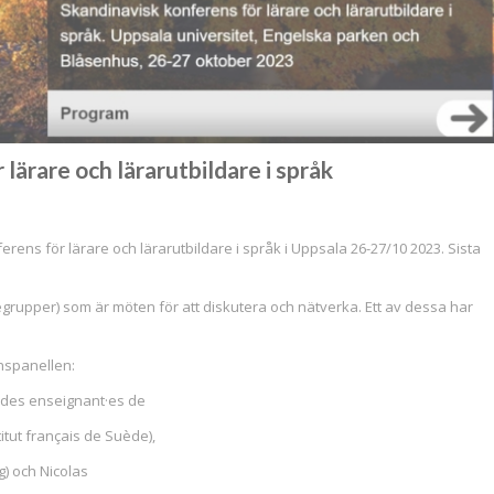
ärare och lärarutbildare i språk
rens för lärare och lärarutbildare i språk i Uppsala 26-27/10 2023. Sista
egrupper) som är möten för att diskutera och nätverka. Ett av dessa har
nspanellen:
e des enseignant·es de
tut français de Suède),
) och Nicolas