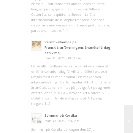
classe ? Pour remonter aux sources de cette
langue qui voyage si bien, direction Villers-
Cotterêts, sans quitter la Suède. La Cité
internationale de la langue française propose
désormais une version numérique gratuite de son
parcours : histoire, […]
Varmt välkomna på
Fransklärarföreningens årsmöte lördag
den 2 maj!
mars 31, 2026 - 10:01 f m
I år är alla medlemmar extra varmt välkomna till
en fin inspirationsdag. Vi vill ta tillfället i akt och
umgås med er medlemmar i en vacker och
inbjudande miljö. Därför bjuder FLF på lunch efter
årsmötet. Lunchen intas på ljuvliga Artipelag med
efterföljande MUCHA – Beyond Art Nouveau-
utställningen. Har du aldrig varit på Artipelag
tidigare, […]
Sommar på Korsika
mars 30, 2026 - 2:42 e m
Sommar på Korsika Lördagen den 27 juni –