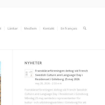
t
Länkar
Medlem
Kontakt
En français
NYHETER
Fransklärarföreningen deltog vid French
Swedish Culture and Language Day i
Residenset i Göteborg 25 maj 2026
maj 28, 2026 - 2:55 e m
Fransklärarföreningen deltog vid French Swedish
Culture and Language Day i Residenset i Göteborg
Måndag 25 maj samlades representanter för
kultur- och utbildningsvärlden i Göteborg för att