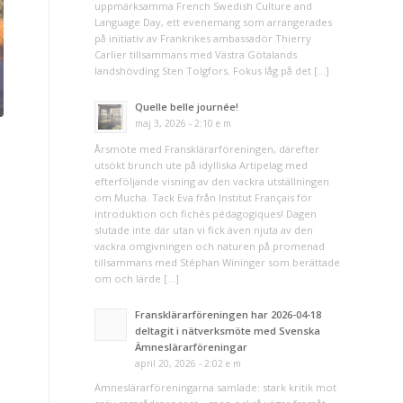
uppmärksamma French Swedish Culture and
Language Day, ett evenemang som arrangerades
på initiativ av Frankrikes ambassadör Thierry
Carlier tillsammans med Västra Götalands
landshövding Sten Tolgfors. Fokus låg på det […]
Quelle belle journée!
maj 3, 2026 - 2:10 e m
Årsmöte med Fransklärarföreningen, därefter
utsökt brunch ute på idylliska Artipelag med
efterföljande visning av den vackra utställningen
om Mucha. Tack Eva från Institut Français för
introduktion och fichés pédagogiques! Dagen
slutade inte där utan vi fick även njuta av den
vackra omgivningen och naturen på promenad
tillsammans med Stéphan Wininger som berättade
om och lärde […]
Fransklärarföreningen har 2026-04-18
deltagit i nätverksmöte med Svenska
Ämneslärarföreningar
april 20, 2026 - 2:02 e m
Ämneslärarföreningarna samlade: stark kritik mot