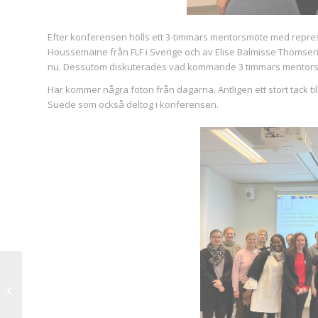
Efter konferensen hölls ett 3-timmars mentorsmöte med repres
Houssemaine från FLF i Sverige och av Elise Balmisse Thomsen 
nu. Dessutom diskuterades vad kommande 3 timmars mentorsut
Här kommer några foton från dagarna. Äntligen ett stort tack t
Suede som också deltog i konferensen.
Möte med
skolministern