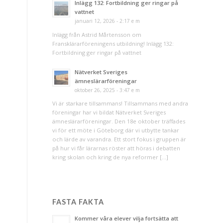
Inlägg 132: Fortbildning ger ringar på
vattnet
januari 12, 2026 - 2:17 e m
Inlägg från Astrid Mårtensson om
Fransklärarföreningens utbildning! Inlägg 132:
Fortbildning ger ringar på vattnet
Nätverket Sveriges
ämneslärarföreningar
oktober 26, 2025 - 3:47 e m
Vi är starkare tillsammans! Tillsammans med andra
föreningar har vi bildat Nätverket Sveriges
ämneslärarföreningar. Den 18e oktober träffades
vi för ett möte i Göteborg där vi utbytte tankar
och lärde av varandra. Ett stort fokus i gruppen är
på hur vi får lärarnas röster att höras i debatten
kring skolan och kring de nya reformer […]
FASTA FAKTA
Kommer våra elever vilja fortsätta att