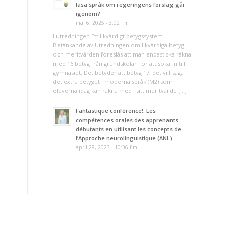
läsa språk om regeringens förslag går
igenom?
maj 6, 2025 - 3:02 f m
I utredningen Ett likvärdigt betygssystem –
Betänkande av Utredningen om likvärdiga betyg
och meritvärden föreslås att man endast ska räkna
med 16 betyg från grundskolan för att söka in till
gymnasiet. Det betyder att betyg 17, det vill säga
det extra betyget i moderna språk (M2) som
eleverna idag kan räkna med i sitt meritvärde […]
Fantastique conférence!: Les
compétences orales des apprenants
débutants en utilisant les concepts de
l’Approche neurolinguistique (ANL)
april 28, 2023 - 10:36 f m