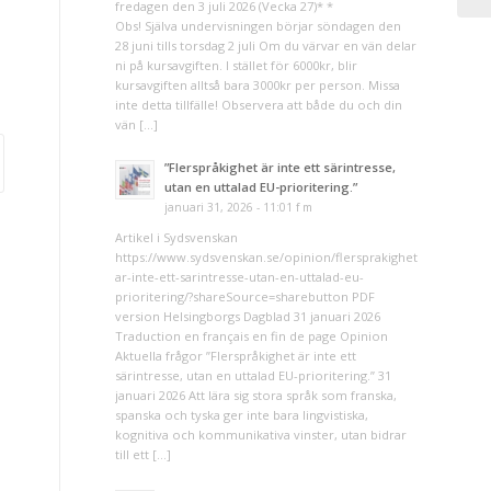
fredagen den 3 juli 2026 (Vecka 27)* *
Obs! Själva undervisningen börjar söndagen den
28 juni tills torsdag 2 juli Om du värvar en vän delar
ni på kursavgiften. I stället för 6000kr, blir
kursavgiften alltså bara 3000kr per person. Missa
inte detta tillfälle! Observera att både du och din
vän […]
”Flerspråkighet är inte ett särintresse,
utan en uttalad EU-prioritering.”
januari 31, 2026 - 11:01 f m
Artikel i Sydsvenskan
https://www.sydsvenskan.se/opinion/flersprakighet-
ar-inte-ett-sarintresse-utan-en-uttalad-eu-
prioritering/?shareSource=sharebutton PDF
version Helsingborgs Dagblad 31 januari 2026
Traduction en français en fin de page Opinion
Aktuella frågor ”Flerspråkighet är inte ett
särintresse, utan en uttalad EU-prioritering.” 31
januari 2026 Att lära sig stora språk som franska,
spanska och tyska ger inte bara lingvistiska,
kognitiva och kommunikativa vinster, utan bidrar
till ett […]