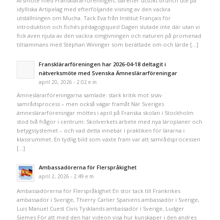
Årsmöte med Fransklärarföreningen, därefter utsökt brunch ute på
idylliska Artipelag med efterföljande visning av den vackra
utställningen om Mucha. Tack Eva från Institut Français för
introduktion och fichés pédagogiques! Dagen slutade inte där utan vi
fick även njuta av den vackra omgivningen och naturen på promenad
tillsammans med Stéphan Wininger som berättade om och lärde […]
Fransklärarföreningen har 2026-04-18 deltagit i
nätverksmöte med Svenska Ämneslärarföreningar
april 20, 2026 - 2:02 e m
Ämneslärarföreningarna samlade: stark kritik mot snäv
samrådsprocess – men också vägar framåt När Sveriges
ämneslärarföreningar möttes i april på Franska skolan i Stockholm
stod två frågor i centrum: Skolverkets arbete med nya läroplaner och
betygssystemet – och vad detta innebär i praktiken för lärarna i
klassrummet. En tydlig bild som växte fram var att samrådsprocessen
[…]
Ambassadörerna för Flerspråkighet
april 2, 2026 - 2:49 e m
Ambassadörerna för Flerspråkighet En stor tack till Frankrikes
ambassadör i Sverige, Thierry Carlier Spaniens ambassadör i Sverige,
Luis Manuel Cuest Civis Tysklands ambassadör i Sverige, Ludger
Siemes För att med den här videon visa hur kunskaper i den andres