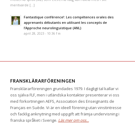
meritvärde […]
Fantastique conférence!: Les compétences orales des
apprenants débutants en utilisant les concepts de
l’Approche neurolinguistique (ANL)
april 28, 2023 - 10:36 f m
FRANSKLÄRARFÖRENINGEN
Fransklärarföreningen grundades 1979. I dagligt tal kallar vi
oss själva FLF, men i utländska kontakter presenterar vi oss
med förkortningen AEFS, Association des Enseignants de
Français en Suède. Vi är en ideell förening utan vinstintresse
och facklig anknytning med uppgift att främja undervisning i
franska språket i Sverige.
Läs mer om oss...