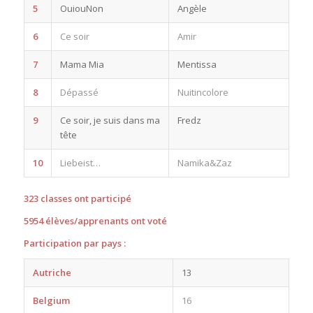
5
OuiouNon
Angèle
6
Ce soir
Amir
7
Mama Mia
Mentissa
8
Dépassé
Nuitincolore
9
Ce soir, je suis dans ma
Fredz
tête
10
Liebeist…
Namika&Zaz
323 classes ont participé
5954 élèves/apprenants ont voté
Participation par pays :
Autriche
13
Belgium
16