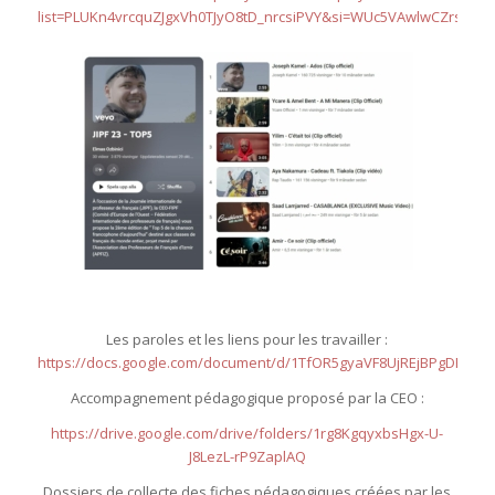
list=PLUKn4vrcquZJgxVh0TJyO8tD_nrcsiPVY&si=WUc5VAwlwCZrsMpm
Les paroles et les liens pour les travailler :
https://docs.google.com/document/d/1TfOR5gyaVF8UjREjBPgDR3a2Of
Accompagnement pédagogique proposé par la CEO :
https://drive.google.com/drive/folders/1rg8KgqyxbsHgx-U-
J8LezL-rP9ZaplAQ
Dossiers de collecte des fiches pédagogiques créées par les