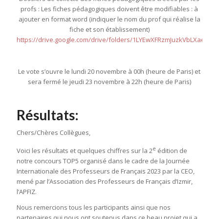
profs : Les fiches pédagogiques doivent être modifiables : à
ajouter en format word (indiquer le nom du prof qui réalise la
fiche et son établissement)
https://drive.google.com/drive/folders/1LYEwXFRzmJuzkVbLXaepk
Le vote s’ouvre le lundi 20 novembre à 00h (heure de Paris) et
sera fermé le jeudi 23 novembre à 22h (heure de Paris)
Résultats:
Chers/Chères Collègues,
e
Voici les résultats et quelques chiffres sur la 2
édition de
notre concours TOP5 organisé dans le cadre de la Journée
Internationale des Professeurs de Français 2023 par la CEO,
mené par l’Association des Professeurs de Français d’Izmir,
l’APFIZ.
Nous remercions tous les participants ainsi que nos
partenaires qui nous ont soutenus dans ce beau projet qui a