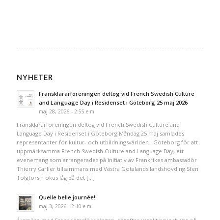
NYHETER
Fransklärarföreningen deltog vid French Swedish Culture
and Language Day i Residenset i Göteborg 25 maj 2026
maj 28, 2026 - 2:55 e m
Fransklärarföreningen deltog vid French Swedish Culture and
Language Day i Residenset i Göteborg Måndag 25 maj samlades
representanter för kultur- och utbildningsvärlden i Göteborg för att
uppmärksamma French Swedish Culture and Language Day, ett
evenemang som arrangerades på initiativ av Frankrikes ambassadör
Thierry Carlier tillsammans med Västra Götalands landshövding Sten
Tolgfors. Fokus låg på det […]
Quelle belle journée!
maj 3, 2026 - 2:10 e m