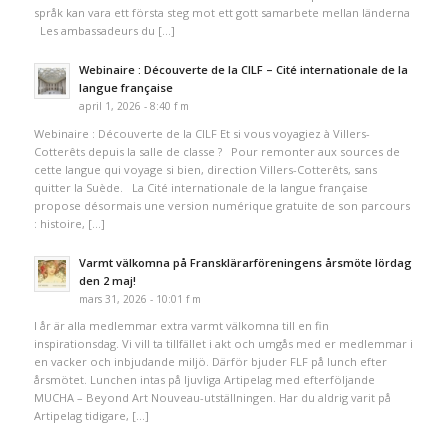
språk kan vara ett första steg mot ett gott samarbete mellan länderna
Les ambassadeurs du […]
Webinaire : Découverte de la CILF – Cité internationale de la
langue française
april 1, 2026 - 8:40 f m
Webinaire : Découverte de la CILF Et si vous voyagiez à Villers-
Cotterêts depuis la salle de classe ? Pour remonter aux sources de
cette langue qui voyage si bien, direction Villers-Cotterêts, sans
quitter la Suède. La Cité internationale de la langue française
propose désormais une version numérique gratuite de son parcours
: histoire, […]
Varmt välkomna på Fransklärarföreningens årsmöte lördag
den 2 maj!
mars 31, 2026 - 10:01 f m
I år är alla medlemmar extra varmt välkomna till en fin
inspirationsdag. Vi vill ta tillfället i akt och umgås med er medlemmar i
en vacker och inbjudande miljö. Därför bjuder FLF på lunch efter
årsmötet. Lunchen intas på ljuvliga Artipelag med efterföljande
MUCHA – Beyond Art Nouveau-utställningen. Har du aldrig varit på
Artipelag tidigare, […]