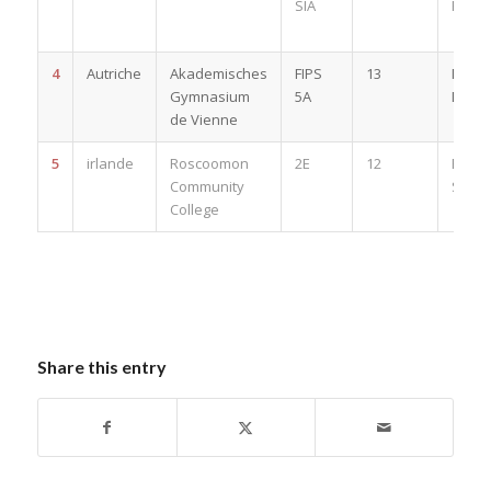
SIA
Franc
4
Autriche
Akademisches
FIPS
13
Mag. J
Gymnasium
5A
Duller
de Vienne
5
irlande
Roscoomon
2E
12
Emm
Community
Shanl
College
Share this entry