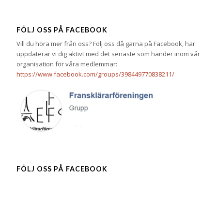
FÖLJ OSS PÅ FACEBOOK
Vill du höra mer från oss? Följ oss då gärna på Facebook, här
uppdaterar vi dig aktivt med det senaste som händer inom vår
organisation för våra medlemmar:
https://www.facebook.com/groups/398449770838211/
FÖLJ OSS PÅ FACEBOOK