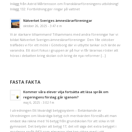
Inlägg från Astrid Mårtensson om Fransklärarföreningens utbildning!
Inlägg 132: Fortbildning ger ringar på vattnet
Nätverket Sveriges ämneslärarföreningar
oktober 26, 2025 - 3:47 e m
Vi är starkare tillsammans! Tillsammans med andra föreningar har vi
bildat Nätverket Sveriges ämneslärarföreningar. Den 18e oktober
träffades vi för ett möte i Göteborg där vi utbytte tankar och lärde av
varandra. Ett stort fokus i gruppen är på hur vi får lärarnas röster att
höras i debatten kring skolan och kring de nya reformer […]
FASTA FAKTA
Kommer våra elever vilja fortsätta att läsa språk om
regeringens förslag går igenom?
maj 6, 2025 - 3:02 f m
I utredningen Ett likvärdigt betygssystem – Betänkande av
Utredningen om likvärdiga betyg och meritvärden föreslås att man
endast ska räkna med 16 betyg från grundskolan för att söka in till
gymnasiet. Det betyder att betyg 17, det vill säga det extra betyget i
moderna språk (M2) som eleverna idag kan räkna med i sitt