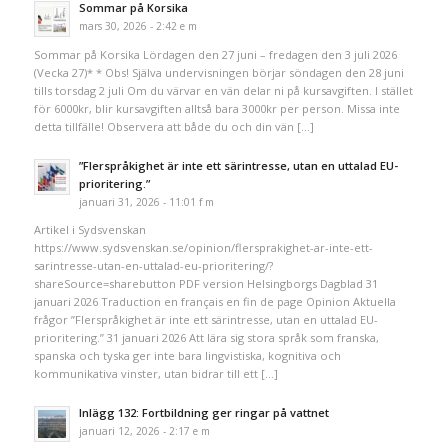
Sommar på Korsika
mars 30, 2026 - 2:42 e m
Sommar på Korsika Lördagen den 27 juni – fredagen den 3 juli 2026
(Vecka 27)* * Obs! Själva undervisningen börjar söndagen den 28 juni
tills torsdag 2 juli Om du värvar en vän delar ni på kursavgiften. I stället
för 6000kr, blir kursavgiften alltså bara 3000kr per person. Missa inte
detta tillfälle! Observera att både du och din vän […]
”Flerspråkighet är inte ett särintresse, utan en uttalad EU-
prioritering.”
januari 31, 2026 - 11:01 f m
Artikel i Sydsvenskan
https://www.sydsvenskan.se/opinion/flersprakighet-ar-inte-ett-
sarintresse-utan-en-uttalad-eu-prioritering/?
shareSource=sharebutton PDF version Helsingborgs Dagblad 31
januari 2026 Traduction en français en fin de page Opinion Aktuella
frågor ”Flerspråkighet är inte ett särintresse, utan en uttalad EU-
prioritering.” 31 januari 2026 Att lära sig stora språk som franska,
spanska och tyska ger inte bara lingvistiska, kognitiva och
kommunikativa vinster, utan bidrar till ett […]
Inlägg 132: Fortbildning ger ringar på vattnet
januari 12, 2026 - 2:17 e m