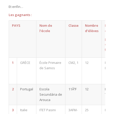
Et enfin…
Les gagnants :
PAYS
Nom de
Classe
Nombre
Nom
l’école
d’élèves
du/de
profe
de
franç
1
GRÈCE
École Primaire
CM2, 1
12
Panag
de Samos
Marine
2
Portugal
Escola
11ÂºF
12
Elvira
Secundária de
Tavar
Arouca
3
Italie
ITET Pasini
3AFM-
25
Elena