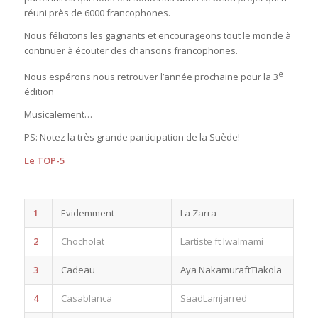
réuni près de 6000 francophones.
Nous félicitons les gagnants et encourageons tout le monde à
continuer à écouter des chansons francophones.
e
Nous espérons nous retrouver l’année prochaine pour la 3
édition
Musicalement…
PS: Notez la très grande participation de la Suède!
Le TOP-5
1
Evidemment
La Zarra
2
Chocholat
Lartiste ft IwaImami
3
Cadeau
Aya NakamuraftTiakola
4
Casablanca
SaadLamjarred