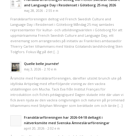
and Language Day i Residenset i Göteborg 25 maj 2026
maj 28, 2026 - 2:55 e m
Fransklärarföreningen deltog vid French Swedish Culture and
Language Day i Residenset i Göteborg Måndag 25 maj samlades
representanter för kultur- och utbildningsvärlden i Göteborg för att
uppmärksamma French Swedish Culture and Language Day, ett
evenemang som arrangerades på initiativ av Frankrikes ambassadör
Thierry Carlier tillsammans med Västra Götalands landshövding Sten
Tolgfors. Fokus låg på det […]
Quelle belle journée!
maj 3, 2026 - 2:10 e m
Årsmöte med Fransklärarföreningen, därefter utsökt brunch ute på
idylliska Artipelag med efterföljande visning av den vackra
utställningen om Mucha. Tack Eva från Institut Français för
introduktion och fichés pédagogiques! Dagen slutade inte där utan vi
fick även njuta av den vackra omgivningen och naturen på promenad
tillsammans med Stéphan Wininger som berättade om och lärde […]
Fransklärarföreningen har 2026-04-18 deltagit i
nätverksmöte med Svenska Ämneslärarföreningar
april 20, 2026 - 2:02 e m