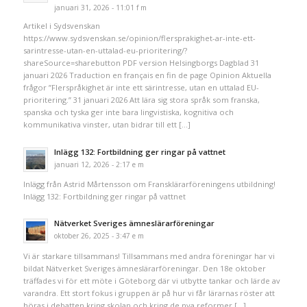
januari 31, 2026 - 11:01 f m
Artikel i Sydsvenskan
https://www.sydsvenskan.se/opinion/flersprakighet-ar-inte-ett-
sarintresse-utan-en-uttalad-eu-prioritering/?
shareSource=sharebutton PDF version Helsingborgs Dagblad 31
januari 2026 Traduction en français en fin de page Opinion Aktuella
frågor ”Flerspråkighet är inte ett särintresse, utan en uttalad EU-
prioritering.” 31 januari 2026 Att lära sig stora språk som franska,
spanska och tyska ger inte bara lingvistiska, kognitiva och
kommunikativa vinster, utan bidrar till ett […]
Inlägg 132: Fortbildning ger ringar på vattnet
januari 12, 2026 - 2:17 e m
Inlägg från Astrid Mårtensson om Fransklärarföreningens utbildning!
Inlägg 132: Fortbildning ger ringar på vattnet
Nätverket Sveriges ämneslärarföreningar
oktober 26, 2025 - 3:47 e m
Vi är starkare tillsammans! Tillsammans med andra föreningar har vi
bildat Nätverket Sveriges ämneslärarföreningar. Den 18e oktober
träffades vi för ett möte i Göteborg där vi utbytte tankar och lärde av
varandra. Ett stort fokus i gruppen är på hur vi får lärarnas röster att
höras i debatten kring skolan och kring de nya reformer […]