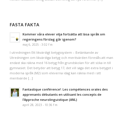
FASTA FAKTA
Kommer våra elever vilja fortsätta att läsa språk om
regeringens förslag går igenom?
maj 6, 2025 - 3:02 f m
I utredningen Ett likvärdigt betygssystem – Betänkande av
Utredningen om likvärdiga betyg och meritvärden föreslås att man
endast ska räkna med 16 betyg från grundskolan för att söka in till
gymnasiet. Det betyder att betyg 17, det vill säga det extra betyget i
moderna språk (M2) som eleverna idag kan räkna med i sitt
meritvärde […]
Fantastique conférence!: Les compétences orales des
apprenants débutants en utilisant les concepts de
l’Approche neurolinguistique (ANL)
april 28, 2023 - 10:36 f m