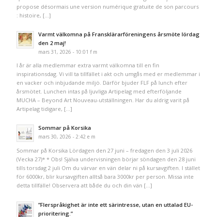
propose désormais une version numérique gratuite de son parcours
: histoire, […]
Varmt välkomna på Fransklärarföreningens årsmöte lördag
den 2 maj!
mars 31, 2026 - 10:01 f m
I år är alla medlemmar extra varmt välkomna till en fin
inspirationsdag. Vi vill ta tillfället i akt och umgås med er medlemmar i
en vacker och inbjudande miljö. Därför bjuder FLF på lunch efter
årsmötet. Lunchen intas på ljuvliga Artipelag med efterföljande
MUCHA – Beyond Art Nouveau-utställningen. Har du aldrig varit på
Artipelag tidigare, […]
Sommar på Korsika
mars 30, 2026 - 2:42 e m
Sommar på Korsika Lördagen den 27 juni – fredagen den 3 juli 2026
(Vecka 27)* * Obs! Själva undervisningen börjar söndagen den 28 juni
tills torsdag 2 juli Om du värvar en vän delar ni på kursavgiften. I stället
för 6000kr, blir kursavgiften alltså bara 3000kr per person. Missa inte
detta tillfälle! Observera att både du och din vän […]
”Flerspråkighet är inte ett särintresse, utan en uttalad EU-
prioritering.”