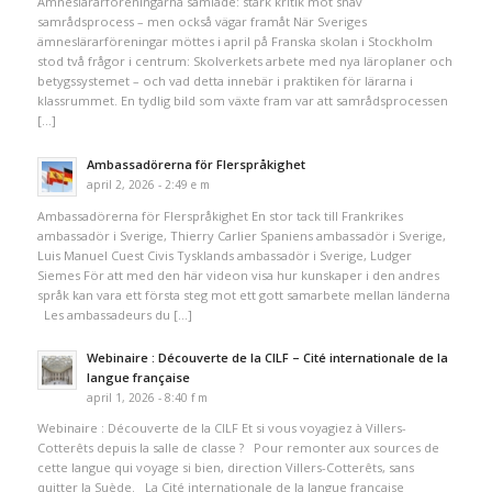
Ämneslärarföreningarna samlade: stark kritik mot snäv
samrådsprocess – men också vägar framåt När Sveriges
ämneslärarföreningar möttes i april på Franska skolan i Stockholm
stod två frågor i centrum: Skolverkets arbete med nya läroplaner och
betygssystemet – och vad detta innebär i praktiken för lärarna i
klassrummet. En tydlig bild som växte fram var att samrådsprocessen
[…]
Ambassadörerna för Flerspråkighet
april 2, 2026 - 2:49 e m
Ambassadörerna för Flerspråkighet En stor tack till Frankrikes
ambassadör i Sverige, Thierry Carlier Spaniens ambassadör i Sverige,
Luis Manuel Cuest Civis Tysklands ambassadör i Sverige, Ludger
Siemes För att med den här videon visa hur kunskaper i den andres
språk kan vara ett första steg mot ett gott samarbete mellan länderna
Les ambassadeurs du […]
Webinaire : Découverte de la CILF – Cité internationale de la
langue française
april 1, 2026 - 8:40 f m
Webinaire : Découverte de la CILF Et si vous voyagiez à Villers-
Cotterêts depuis la salle de classe ? Pour remonter aux sources de
cette langue qui voyage si bien, direction Villers-Cotterêts, sans
quitter la Suède. La Cité internationale de la langue française