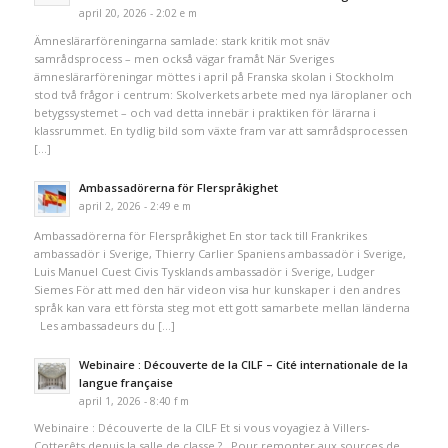
april 20, 2026 - 2:02 e m
Ämneslärarföreningarna samlade: stark kritik mot snäv
samrådsprocess – men också vägar framåt När Sveriges
ämneslärarföreningar möttes i april på Franska skolan i Stockholm
stod två frågor i centrum: Skolverkets arbete med nya läroplaner och
betygssystemet – och vad detta innebär i praktiken för lärarna i
klassrummet. En tydlig bild som växte fram var att samrådsprocessen
[…]
Ambassadörerna för Flerspråkighet
april 2, 2026 - 2:49 e m
Ambassadörerna för Flerspråkighet En stor tack till Frankrikes
ambassadör i Sverige, Thierry Carlier Spaniens ambassadör i Sverige,
Luis Manuel Cuest Civis Tysklands ambassadör i Sverige, Ludger
Siemes För att med den här videon visa hur kunskaper i den andres
språk kan vara ett första steg mot ett gott samarbete mellan länderna
Les ambassadeurs du […]
Webinaire : Découverte de la CILF – Cité internationale de la
langue française
april 1, 2026 - 8:40 f m
Webinaire : Découverte de la CILF Et si vous voyagiez à Villers-
Cotterêts depuis la salle de classe ? Pour remonter aux sources de