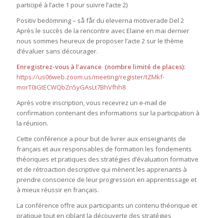
participé à l’acte 1 pour suivre l’acte 2)
Positiv bedömning – så får du eleverna motiverade Del 2
Après le succès de la rencontre avec Elaine en mai dernier
nous sommes heureux de proposer l’acte 2 sur le thème
d’évaluer sans décourager.
Enregistrez-vous à l’avance (nombre limité de places):
https://us06web.zoom.us/meeting/register/tZMkf-
morT0iGtECWQbZn5yGAsLt7BhVfhh8
Après votre inscription, vous recevrez un e-mail de
confirmation contenant des informations sur la participation à
la réunion.
Cette conférence a pour but de livrer aux enseignants de
français et aux responsables de formation les fondements
théoriques et pratiques des stratégies d’évaluation formative
et de rétroaction descriptive qui mènent les apprenants à
prendre conscience de leur progression en apprentissage et
à mieux réussir en français.
La conférence offre aux participants un contenu théorique et
pratique tout en ciblant la découverte des stratégies