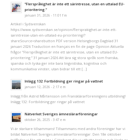
”Flerspråkighet är inte ett särintresse, utan en uttalad EU-
prioritering.”
januari 31, 2026 - 11:01 f m
Artikel i Sydsvenskan
https://www.sydsvenskan.se/opinion/flersprakighet-ar-inte-ett-
sarintresse-utan-en-uttalad-eu-prioritering/?
shareSource=sharebutton PDF version Helsingborgs Dagblad 31
januari 2026 Traduction en français en fin de page Opinion Aktuella
frågor ”Flerspråkighet är inte ett särintresse, utan en uttalad EU-
prioritering.” 31 januari 2026 Att lära sig stora språk som franska,
spanska och tyska ger inte bara lingvistiska, kognitiva och
kommunikativa vinster, utan bidrar till ett […]
Inlägg 132: Fortbildning ger ringar på vattnet
januari 12, 2026 - 2:17 e m
Inlägg från Astrid Mårtensson om Fransklärarföreningens utbildning!
Inlägg 132: Fortbildning ger ringar på vattnet
Nätverket Sveriges ämneslärarföreningar
oktober 26, 2025 - 3:47 e m
Vi är starkare tillsammans! Tillsammans med andra föreningar har vi
bildat Nätverket Sveriges ämneslärarföreningar. Den 18e oktober
träffades vi för ett möte i Göteborg där vi utbytte tankar och lärde av