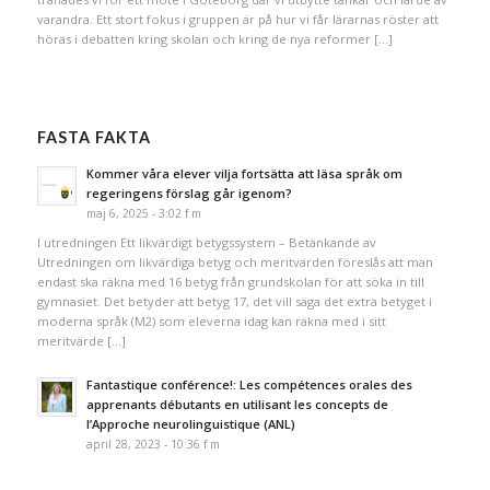
varandra. Ett stort fokus i gruppen är på hur vi får lärarnas röster att
höras i debatten kring skolan och kring de nya reformer […]
FASTA FAKTA
Kommer våra elever vilja fortsätta att läsa språk om
regeringens förslag går igenom?
maj 6, 2025 - 3:02 f m
I utredningen Ett likvärdigt betygssystem – Betänkande av
Utredningen om likvärdiga betyg och meritvärden föreslås att man
endast ska räkna med 16 betyg från grundskolan för att söka in till
gymnasiet. Det betyder att betyg 17, det vill säga det extra betyget i
moderna språk (M2) som eleverna idag kan räkna med i sitt
meritvärde […]
Fantastique conférence!: Les compétences orales des
apprenants débutants en utilisant les concepts de
l’Approche neurolinguistique (ANL)
april 28, 2023 - 10:36 f m