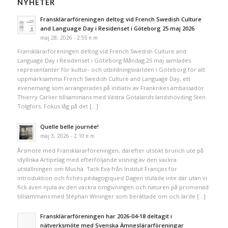
NYHETER
Fransklärarföreningen deltog vid French Swedish Culture
and Language Day i Residenset i Göteborg 25 maj 2026
maj 28, 2026 - 2:55 e m
Fransklärarföreningen deltog vid French Swedish Culture and
Language Day i Residenset i Göteborg Måndag 25 maj samlades
representanter för kultur- och utbildningsvärlden i Göteborg för att
uppmärksamma French Swedish Culture and Language Day, ett
evenemang som arrangerades på initiativ av Frankrikes ambassadör
Thierry Carlier tillsammans med Västra Götalands landshövding Sten
Tolgfors. Fokus låg på det […]
Quelle belle journée!
maj 3, 2026 - 2:10 e m
Årsmöte med Fransklärarföreningen, därefter utsökt brunch ute på
idylliska Artipelag med efterföljande visning av den vackra
utställningen om Mucha. Tack Eva från Institut Français för
introduktion och fichés pédagogiques! Dagen slutade inte där utan vi
fick även njuta av den vackra omgivningen och naturen på promenad
tillsammans med Stéphan Wininger som berättade om och lärde […]
Fransklärarföreningen har 2026-04-18 deltagit i
nätverksmöte med Svenska Ämneslärarföreningar