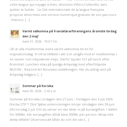
cette langue qui voyage si bien, direction Villers-Cotterêts, sans
quitter la Suède. La Cité internationale de la langue française
propose désormais une version numérique gratuite de son parcours
: histoire, […]
Varmt välkomna på Fransklärarföreningens årsmöte lördag
den 2 maj!
mars 31, 2026 - 10:01 f m
I år är alla medlemmar extra varmt välkomna till en fin
inspirationsdag. Vi vill ta tillfället i akt och umgås med er medlemmar i
en vacker och inbjudande miljö. Därför bjuder FLF på lunch efter
årsmötet. Lunchen intas på ljuvliga Artipelag med efterföljande
MUCHA – Beyond Art Nouveau-utställningen. Har du aldrig varit på
Artipelag tidigare, […]
Sommar på Korsika
mars 30, 2026 - 2:42 e m
Sommar på Korsika Lördagen den 27 juni – fredagen den 3 juli 2026
(Vecka 27)* * Obs! Själva undervisningen börjar söndagen den 28 juni
tills torsdag 2 juli Om du värvar en vän delar ni på kursavgiften. I stället
för 6000kr, blir kursavgiften alltså bara 3000kr per person. Missa inte
detta tillfälle! Observera att både du och din vän […]