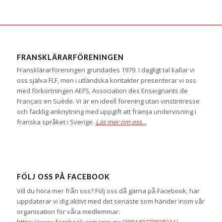
FRANSKLÄRARFÖRENINGEN
Fransklärarföreningen grundades 1979. I dagligt tal kallar vi
oss själva FLF, men i utländska kontakter presenterar vi oss
med förkortningen AEFS, Association des Enseignants de
Français en Suède. Vi är en ideell förening utan vinstintresse
och facklig anknytning med uppgift att främja undervisning i
franska språket i Sverige.
Läs mer om oss...
FÖLJ OSS PÅ FACEBOOK
Vill du höra mer från oss? Följ oss då gärna på Facebook, här
uppdaterar vi dig aktivt med det senaste som händer inom vår
organisation för våra medlemmar:
https://www.facebook.com/groups/398449770838211/