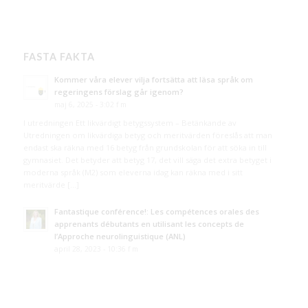
FASTA FAKTA
Kommer våra elever vilja fortsätta att läsa språk om
regeringens förslag går igenom?
maj 6, 2025 - 3:02 f m
I utredningen Ett likvärdigt betygssystem – Betänkande av
Utredningen om likvärdiga betyg och meritvärden föreslås att man
endast ska räkna med 16 betyg från grundskolan för att söka in till
gymnasiet. Det betyder att betyg 17, det vill säga det extra betyget i
moderna språk (M2) som eleverna idag kan räkna med i sitt
meritvärde […]
Fantastique conférence!: Les compétences orales des
apprenants débutants en utilisant les concepts de
l’Approche neurolinguistique (ANL)
april 28, 2023 - 10:36 f m