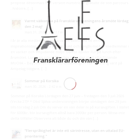
propose désormais une version numérique gratuite de son parcours
: histoire, […]
Varmt välkomna på Fransklärarföreningens årsmöte lördag
den 2 maj!
mars 31, 2026 - 10:01 f m
I år är alla medlemmar extra varmt välkomna till en fin
inspirationsdag. Vi vill ta tillfället i akt och umgås med er medlemmar i
en vacker och inbjudande miljö. Därför bjuder FLF på lunch efter
årsmötet. Lunchen intas på ljuvliga Artipelag med efterföljande
MUCHA – Beyond Art Nouveau-utställningen. Har du aldrig varit på
Artipelag tidigare, […]
Sommar på Korsika
mars 30, 2026 - 2:42 e m
Sommar på Korsika Lördagen den 27 juni – fredagen den 3 juli 2026
(Vecka 27)* * Obs! Själva undervisningen börjar söndagen den 28 juni
tills torsdag 2 juli Om du värvar en vän delar ni på kursavgiften. I stället
för 6000kr, blir kursavgiften alltså bara 3000kr per person. Missa inte
detta tillfälle! Observera att både du och din vän […]
”Flerspråkighet är inte ett särintresse, utan en uttalad EU-
prioritering.”