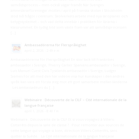
samrådsprocess – men också vägar framåt När Sveriges
ämneslärarföreningar möttes i april på Franska skolan i Stockholm
stod två frågor i centrum: Skolverkets arbete med nya läroplaner och
betygssystemet – och vad detta innebär i praktiken för lärarna i
klassrummet. En tydlig bild som växte fram var att samrådsprocessen
[…]
Ambassadörerna för Flerspråkighet
april 2, 2026 - 2:49 e m
Ambassadörerna för Flerspråkighet En stor tack till Frankrikes
ambassadör i Sverige, Thierry Carlier Spaniens ambassadör i Sverige,
Luis Manuel Cuest Civis Tysklands ambassadör i Sverige, Ludger
Siemes För att med den här videon visa hur kunskaper i den andres
språk kan vara ett första steg mot ett gott samarbete mellan länderna
Les ambassadeurs du […]
Webinaire : Découverte de la CILF – Cité internationale de la
langue française
april 1, 2026 - 8:40 f m
Webinaire : Découverte de la CILF Et si vous voyagiez à Villers-
Cotterêts depuis la salle de classe ? Pour remonter aux sources de
cette langue qui voyage si bien, direction Villers-Cotterêts, sans
quitter la Suède. La Cité internationale de la langue française