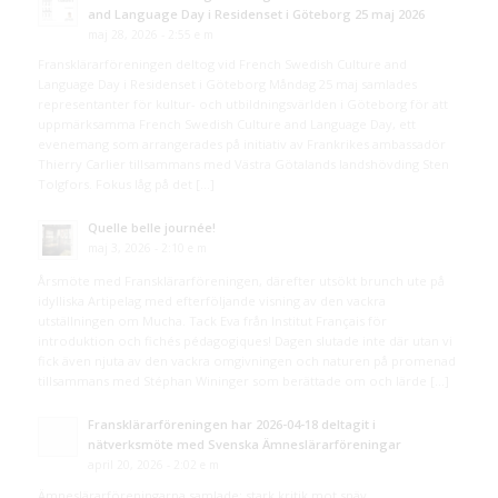
and Language Day i Residenset i Göteborg 25 maj 2026
maj 28, 2026 - 2:55 e m
Fransklärarföreningen deltog vid French Swedish Culture and
Language Day i Residenset i Göteborg Måndag 25 maj samlades
representanter för kultur- och utbildningsvärlden i Göteborg för att
uppmärksamma French Swedish Culture and Language Day, ett
evenemang som arrangerades på initiativ av Frankrikes ambassadör
Thierry Carlier tillsammans med Västra Götalands landshövding Sten
Tolgfors. Fokus låg på det […]
Quelle belle journée!
maj 3, 2026 - 2:10 e m
Årsmöte med Fransklärarföreningen, därefter utsökt brunch ute på
idylliska Artipelag med efterföljande visning av den vackra
utställningen om Mucha. Tack Eva från Institut Français för
introduktion och fichés pédagogiques! Dagen slutade inte där utan vi
fick även njuta av den vackra omgivningen och naturen på promenad
tillsammans med Stéphan Wininger som berättade om och lärde […]
Fransklärarföreningen har 2026-04-18 deltagit i
nätverksmöte med Svenska Ämneslärarföreningar
april 20, 2026 - 2:02 e m
Ämneslärarföreningarna samlade: stark kritik mot snäv