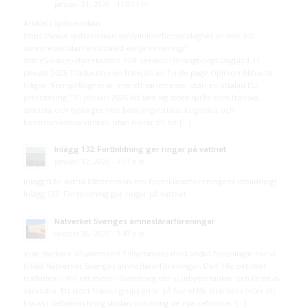
januari 31, 2026 - 11:01 f m
Artikel i Sydsvenskan
https://www.sydsvenskan.se/opinion/flersprakighet-ar-inte-ett-
sarintresse-utan-en-uttalad-eu-prioritering/?
shareSource=sharebutton PDF version Helsingborgs Dagblad 31
januari 2026 Traduction en français en fin de page Opinion Aktuella
frågor ”Flerspråkighet är inte ett särintresse, utan en uttalad EU-
prioritering.” 31 januari 2026 Att lära sig stora språk som franska,
spanska och tyska ger inte bara lingvistiska, kognitiva och
kommunikativa vinster, utan bidrar till ett […]
Inlägg 132: Fortbildning ger ringar på vattnet
januari 12, 2026 - 2:17 e m
Inlägg från Astrid Mårtensson om Fransklärarföreningens utbildning!
Inlägg 132: Fortbildning ger ringar på vattnet
Nätverket Sveriges ämneslärarföreningar
oktober 26, 2025 - 3:47 e m
Vi är starkare tillsammans! Tillsammans med andra föreningar har vi
bildat Nätverket Sveriges ämneslärarföreningar. Den 18e oktober
träffades vi för ett möte i Göteborg där vi utbytte tankar och lärde av
varandra. Ett stort fokus i gruppen är på hur vi får lärarnas röster att
höras i debatten kring skolan och kring de nya reformer […]