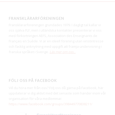
FRANSKLÄRARFÖRENINGEN
Fransklärarföreningen grundades 1979. I dagligt tal kallar vi
oss själva FLF, men i utländska kontakter presenterar vi oss
med förkortningen AEFS, Association des Enseignants de
Français en Suède. Vi är en ideell förening utan vinstintresse
och facklig anknytning med uppgift att främja undervisning i
franska språket i Sverige.
Läs mer om oss...
FÖLJ OSS PÅ FACEBOOK
Vill du höra mer från oss? Följ oss då gärna på Facebook, här
uppdaterar vi dig aktivt med det senaste som händer inom vår
organisation för våra medlemmar:
https://www.facebook.com/groups/398449770838211/