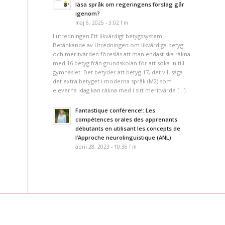
läsa språk om regeringens förslag går
igenom?
maj 6, 2025 - 3:02 f m
I utredningen Ett likvärdigt betygssystem –
Betänkande av Utredningen om likvärdiga betyg
och meritvärden föreslås att man endast ska räkna
med 16 betyg från grundskolan för att söka in till
gymnasiet. Det betyder att betyg 17, det vill säga
det extra betyget i moderna språk (M2) som
eleverna idag kan räkna med i sitt meritvärde […]
Fantastique conférence!: Les
compétences orales des apprenants
débutants en utilisant les concepts de
l’Approche neurolinguistique (ANL)
april 28, 2023 - 10:36 f m