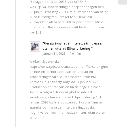
fredagen den 3 juli 2026 (Vecka 27)* *
Obs! Själva undervisningen börjar söndagen den
28 juni tills torsdag 2 juli Om du värvar en vän delar
ni på kursavgiften. I stället för 6000kr, blir
kursavgiften alltså bara 3000kr per person. Missa
inte detta tillfälle! Observera att både du och din
vän […]
”Flerspråkighet är inte ett särintresse,
utan en uttalad EU-prioritering.”
januari 31, 2026 - 11:01 f m
Artikel i Sydsvenskan
https://www.sydsvenskan.se/opinion/flersprakighet-
ar-inte-ett-sarintresse-utan-en-uttalad-eu-
prioritering/?shareSource=sharebutton PDF
version Helsingborgs Dagblad 31 januari 2026
Traduction en français en fin de page Opinion
Aktuella frågor ”Flerspråkighet är inte ett
särintresse, utan en uttalad EU-prioritering.” 31
januari 2026 Att lära sig stora språk som franska,
spanska och tyska ger inte bara lingvistiska,
kognitiva och kommunikativa vinster, utan bidrar
till ett […]