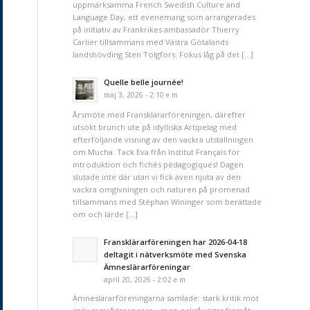
uppmärksamma French Swedish Culture and
Language Day, ett evenemang som arrangerades
på initiativ av Frankrikes ambassadör Thierry
Carlier tillsammans med Västra Götalands
landshövding Sten Tolgfors. Fokus låg på det […]
Quelle belle journée!
maj 3, 2026 - 2:10 e m
Årsmöte med Fransklärarföreningen, därefter
utsökt brunch ute på idylliska Artipelag med
efterföljande visning av den vackra utställningen
om Mucha. Tack Eva från Institut Français för
introduktion och fichés pédagogiques! Dagen
slutade inte där utan vi fick även njuta av den
vackra omgivningen och naturen på promenad
tillsammans med Stéphan Wininger som berättade
om och lärde […]
Fransklärarföreningen har 2026-04-18
deltagit i nätverksmöte med Svenska
Ämneslärarföreningar
april 20, 2026 - 2:02 e m
Ämneslärarföreningarna samlade: stark kritik mot