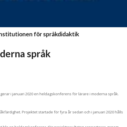
nstitutionen för språkdidaktik
oderna språk
angerar i januari 2020 en heldagskonferens för lärare i moderna språk.
färdighet. Projektet startade för fyra år sedan och i januari 2020 hålls
 Det blir en heldagskonferens där projektresultaten rapporteras genom