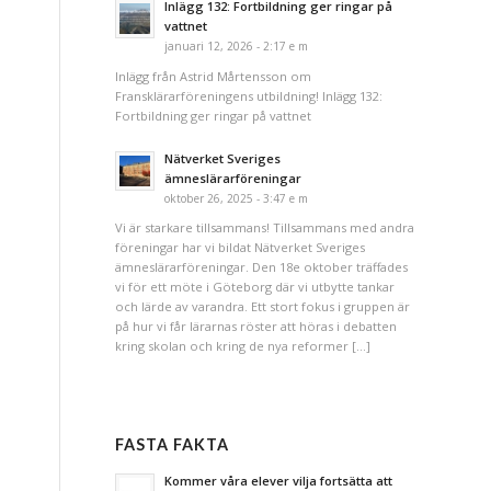
Inlägg 132: Fortbildning ger ringar på
vattnet
januari 12, 2026 - 2:17 e m
Inlägg från Astrid Mårtensson om
Fransklärarföreningens utbildning! Inlägg 132:
Fortbildning ger ringar på vattnet
Nätverket Sveriges
ämneslärarföreningar
oktober 26, 2025 - 3:47 e m
Vi är starkare tillsammans! Tillsammans med andra
föreningar har vi bildat Nätverket Sveriges
ämneslärarföreningar. Den 18e oktober träffades
vi för ett möte i Göteborg där vi utbytte tankar
och lärde av varandra. Ett stort fokus i gruppen är
på hur vi får lärarnas röster att höras i debatten
kring skolan och kring de nya reformer […]
FASTA FAKTA
Kommer våra elever vilja fortsätta att