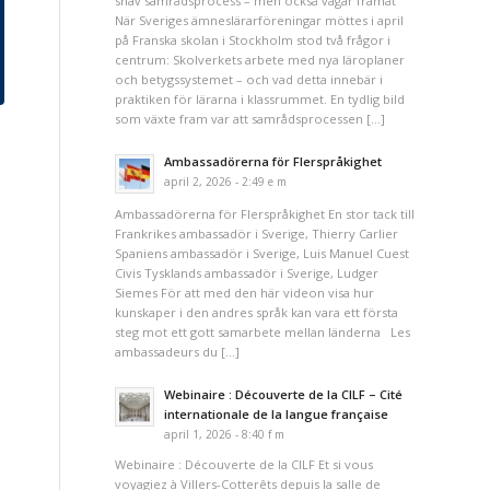
snäv samrådsprocess – men också vägar framåt
När Sveriges ämneslärarföreningar möttes i april
på Franska skolan i Stockholm stod två frågor i
centrum: Skolverkets arbete med nya läroplaner
och betygssystemet – och vad detta innebär i
praktiken för lärarna i klassrummet. En tydlig bild
som växte fram var att samrådsprocessen […]
Ambassadörerna för Flerspråkighet
april 2, 2026 - 2:49 e m
Ambassadörerna för Flerspråkighet En stor tack till
Frankrikes ambassadör i Sverige, Thierry Carlier
Spaniens ambassadör i Sverige, Luis Manuel Cuest
Civis Tysklands ambassadör i Sverige, Ludger
Siemes För att med den här videon visa hur
kunskaper i den andres språk kan vara ett första
steg mot ett gott samarbete mellan länderna Les
ambassadeurs du […]
Webinaire : Découverte de la CILF – Cité
internationale de la langue française
april 1, 2026 - 8:40 f m
Webinaire : Découverte de la CILF Et si vous
voyagiez à Villers-Cotterêts depuis la salle de