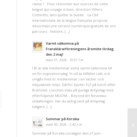
classe ? Pour remonter aux sources de cette
langue qui voyage si bien, direction Villers-
Cotterêts, sans quitter la Suède. La Cité
internationale de la langue française propose
désormais une version numérique gratuite de son
parcours : histoire, […]
Varmt välkomna på
Fransklärarföreningens årsmöte lördag
den 2 maj!
mars 31, 2026 - 10:01 f m
I år är alla medlemmar extra varmt välkomna till
en fin inspirationsdag. Vi vill ta tillfället i akt och
umgås med er medlemmar i en vacker och
inbjudande miljö. Därför bjuder FLF på lunch efter
årsmötet. Lunchen intas på ljuvliga Artipelag med
efterföljande MUCHA – Beyond Art Nouveau-
utställningen. Har du aldrig varit på Artipelag
tidigare, […]
Sommar på Korsika
mars 30, 2026 - 2:42 e m
Sommar på Korsika Lördagen den 27 juni –