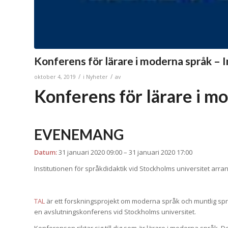
Konferens för lärare i moderna språk – I
/
/
oktober 4, 2019
i
Nyheter
av
Konferens för lärare i m
EVENEMANG
Datum:
31 januari 2020 09:00
–
31 januari 2020 17:00
Institutionen för språkdidaktik vid Stockholms universitet arr
TAL
är ett forskningsprojekt om moderna språk och muntlig språk
en avslutningskonferens vid Stockholms universitet.
Konferensen riktar sig till dig som är lärare i moderna språk.