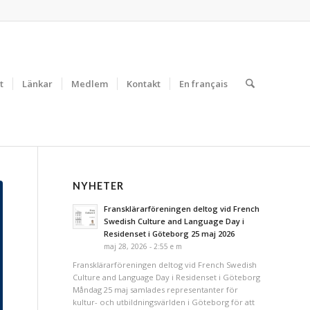
t
Länkar
Medlem
Kontakt
En français
NYHETER
Fransklärarföreningen deltog vid French
Swedish Culture and Language Day i
Residenset i Göteborg 25 maj 2026
maj 28, 2026 - 2:55 e m
Fransklärarföreningen deltog vid French Swedish
Culture and Language Day i Residenset i Göteborg
Måndag 25 maj samlades representanter för
kultur- och utbildningsvärlden i Göteborg för att