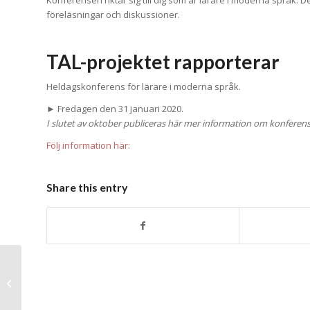
föreläsningar och diskussioner.
TAL-projektet rapporterar
Heldagskonferens för lärare i moderna språk.
► Fredagen den 31 januari 2020.
I slutet av oktober publiceras här mer information om konferen
Följ information här:
Share this entry
Var med och fira
Europeiska
språkdagen!