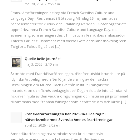
maj 28, 2026 - 2:55 e m
Fransklärarföreningen deltog vid French Swedish Culture and
Language Day i Residenset i Göteborg Måndag 25 maj samlades
representanter för kultur- och utbildningsvärlden i Göteborg för att
uppmärksamma French Swedish Culture and Language Day, ett
evenemang som arrangerades på initiativ av Frankrikes ambassadör
Thierry Carlier tillsammans med Västra Götalands landshövding Sten
Tolgfors. Fokus låg på det […]
Quelle belle journée!
maj 3, 2026 - 2:10 e m
Årsmöte med Fransklärarföreningen, därefter utsökt brunch ute på
idylliska Artipelag med efterföljande visning av den vackra
utställningen om Mucha. Tack Eva från Institut Français för
introduktion och fichés pédagogiques! Dagen slutade inte där utan vi
fick även njuta av den vackra omgivningen och naturen på promenad
tillsammans med Stéphan Wininger som berättade om och lärde […]
Fransklärarföreningen har 2026-04-18 deltagit i
nätverksmöte med Svenska Ämneslärarföreningar
april 20, 2026 - 2:02 e m
Ämneslärarföreningarna samlade: stark kritik mot snäv
samrådsprocess – men också vägar framåt När Sveriges