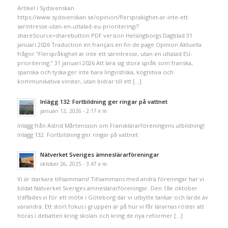
Artikel i Sydsvenskan
https://www.sydsvenskan.se/opinion/flersprakighet-ar-inte-ett-
sarintresse-utan-en-uttalad-eu-prioritering/?
shareSource=sharebutton PDF version Helsingborgs Dagblad 31
januari 2026 Traduction en français en fin de page Opinion Aktuella
frågor ”Flerspråkighet är inte ett särintresse, utan en uttalad EU-
prioritering.” 31 januari 2026 Att lära sig stora språk som franska,
spanska och tyska ger inte bara lingvistiska, kognitiva och
kommunikativa vinster, utan bidrar till ett […]
Inlägg 132: Fortbildning ger ringar på vattnet
januari 12, 2026 - 2:17 e m
Inlägg från Astrid Mårtensson om Fransklärarföreningens utbildning!
Inlägg 132: Fortbildning ger ringar på vattnet
Nätverket Sveriges ämneslärarföreningar
oktober 26, 2025 - 3:47 e m
Vi är starkare tillsammans! Tillsammans med andra föreningar har vi
bildat Nätverket Sveriges ämneslärarföreningar. Den 18e oktober
träffades vi för ett möte i Göteborg där vi utbytte tankar och lärde av
varandra. Ett stort fokus i gruppen är på hur vi får lärarnas röster att
höras i debatten kring skolan och kring de nya reformer […]