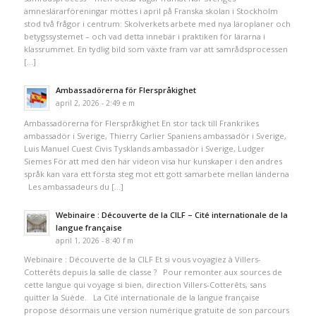
ämneslärarföreningar möttes i april på Franska skolan i Stockholm
stod två frågor i centrum: Skolverkets arbete med nya läroplaner och
betygssystemet – och vad detta innebär i praktiken för lärarna i
klassrummet. En tydlig bild som växte fram var att samrådsprocessen
[…]
Ambassadörerna för Flerspråkighet
april 2, 2026 - 2:49 e m
Ambassadörerna för Flerspråkighet En stor tack till Frankrikes
ambassadör i Sverige, Thierry Carlier Spaniens ambassadör i Sverige,
Luis Manuel Cuest Civis Tysklands ambassadör i Sverige, Ludger
Siemes För att med den här videon visa hur kunskaper i den andres
språk kan vara ett första steg mot ett gott samarbete mellan länderna
Les ambassadeurs du […]
Webinaire : Découverte de la CILF – Cité internationale de la
langue française
april 1, 2026 - 8:40 f m
Webinaire : Découverte de la CILF Et si vous voyagiez à Villers-
Cotterêts depuis la salle de classe ? Pour remonter aux sources de
cette langue qui voyage si bien, direction Villers-Cotterêts, sans
quitter la Suède. La Cité internationale de la langue française
propose désormais une version numérique gratuite de son parcours