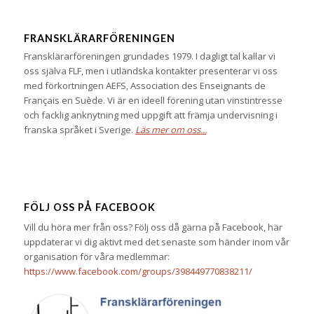
FRANSKLÄRARFÖRENINGEN
Fransklärarföreningen grundades 1979. I dagligt tal kallar vi
oss själva FLF, men i utländska kontakter presenterar vi oss
med förkortningen AEFS, Association des Enseignants de
Français en Suède. Vi är en ideell förening utan vinstintresse
och facklig anknytning med uppgift att främja undervisning i
franska språket i Sverige.
Läs mer om oss...
FÖLJ OSS PÅ FACEBOOK
Vill du höra mer från oss? Följ oss då gärna på Facebook, här
uppdaterar vi dig aktivt med det senaste som händer inom vår
organisation för våra medlemmar:
https://www.facebook.com/groups/398449770838211/