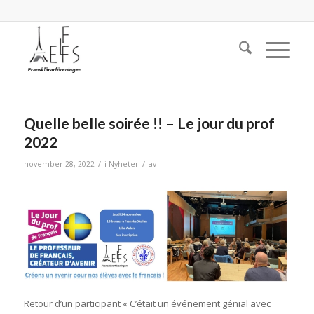
Quelle belle soirée !! – Le jour du prof
2022
/
/
november 28, 2022
i
Nyheter
av
Retour d’un participant « C’était un événement génial avec