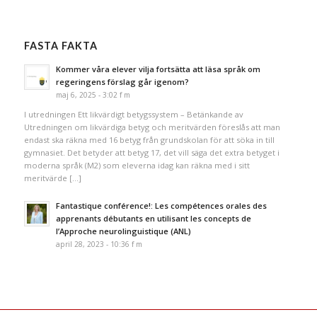
FASTA FAKTA
Kommer våra elever vilja fortsätta att läsa språk om
regeringens förslag går igenom?
maj 6, 2025 - 3:02 f m
I utredningen Ett likvärdigt betygssystem – Betänkande av
Utredningen om likvärdiga betyg och meritvärden föreslås att man
endast ska räkna med 16 betyg från grundskolan för att söka in till
gymnasiet. Det betyder att betyg 17, det vill säga det extra betyget i
moderna språk (M2) som eleverna idag kan räkna med i sitt
meritvärde […]
Fantastique conférence!: Les compétences orales des
apprenants débutants en utilisant les concepts de
l’Approche neurolinguistique (ANL)
april 28, 2023 - 10:36 f m