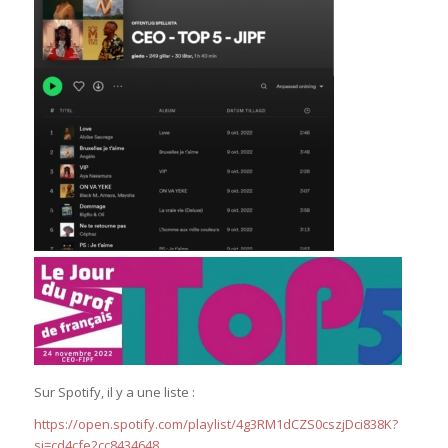
Sur Spotify, il y a une liste :
https://open.spotify.com/playlist/4g3RM1dCZS0cszjDci838K?
si=cd4cfe2cc8434648