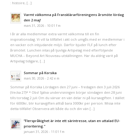
: histoire, […]
Varmt välkomna på Fransklärarföreningens årsmöte lördag
den 2 maj!
mars 31, 2026 - 10:01 f m
I år är alla medlemmar extra varmt välkomna till en fin
inspirationsdag. Vi vill ta tillfället i akt och umgås med er medlemmar i
en vacker och inbjudande miljö. Därför bjuder FLF på lunch efter
årsmötet. Lunchen intas på ljuvliga Artipelag med efterföljande
MUCHA – Beyond Art Nouveau-utställningen. Har du aldrig varit på
Artipelag tidigare, […]
Sommar på Korsika
mars 30, 2026 - 2:42 e m
Sommar på Korsika Lördagen den 27 juni – fredagen den 3 juli 2026
(Vecka 27)* * Obs! Själva undervisningen börjar söndagen den 28 juni
tills torsdag 2 juli Om du värvar en vän delar ni på kursavgiften. I stället
för 6000kr, blir kursavgiften alltså bara 3000kr per person. Missa inte
detta tillfälle! Observera att både du och din vän […]
”Flerspråkighet är inte ett särintresse, utan en uttalad EU-
prioritering.”
januari 31, 2026 - 11:01 f m