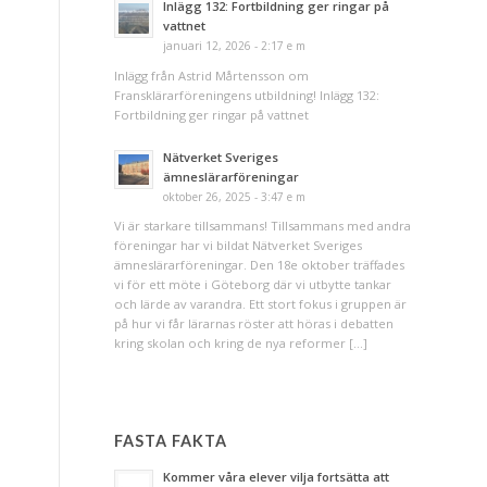
Inlägg 132: Fortbildning ger ringar på
vattnet
januari 12, 2026 - 2:17 e m
Inlägg från Astrid Mårtensson om
Fransklärarföreningens utbildning! Inlägg 132:
Fortbildning ger ringar på vattnet
Nätverket Sveriges
ämneslärarföreningar
oktober 26, 2025 - 3:47 e m
Vi är starkare tillsammans! Tillsammans med andra
föreningar har vi bildat Nätverket Sveriges
ämneslärarföreningar. Den 18e oktober träffades
vi för ett möte i Göteborg där vi utbytte tankar
och lärde av varandra. Ett stort fokus i gruppen är
på hur vi får lärarnas röster att höras i debatten
kring skolan och kring de nya reformer […]
FASTA FAKTA
Kommer våra elever vilja fortsätta att