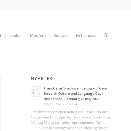
t
Länkar
Medlem
Kontakt
En français
NYHETER
Fransklärarföreningen deltog vid French
Swedish Culture and Language Day i
Residenset i Göteborg 25 maj 2026
maj 28, 2026 - 2:55 e m
Fransklärarföreningen deltog vid French Swedish
Culture and Language Day i Residenset i Göteborg
Måndag 25 maj samlades representanter för
kultur- och utbildningsvärlden i Göteborg för att