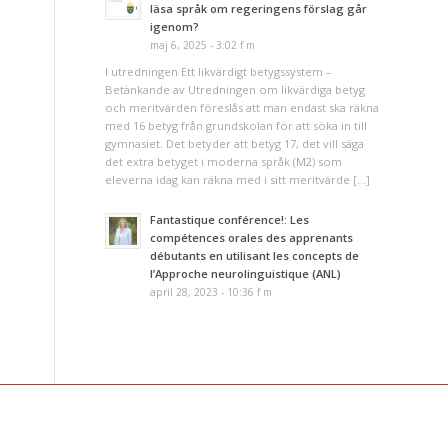
läsa språk om regeringens förslag går
igenom?
maj 6, 2025 - 3:02 f m
I utredningen Ett likvärdigt betygssystem –
Betänkande av Utredningen om likvärdiga betyg
och meritvärden föreslås att man endast ska räkna
med 16 betyg från grundskolan för att söka in till
gymnasiet. Det betyder att betyg 17, det vill säga
det extra betyget i moderna språk (M2) som
eleverna idag kan räkna med i sitt meritvärde […]
Fantastique conférence!: Les
compétences orales des apprenants
débutants en utilisant les concepts de
l’Approche neurolinguistique (ANL)
april 28, 2023 - 10:36 f m