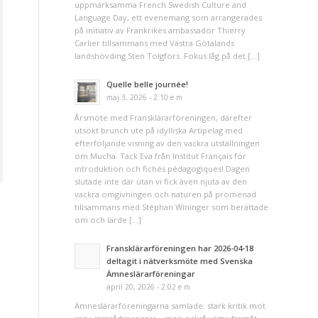
uppmärksamma French Swedish Culture and
Language Day, ett evenemang som arrangerades
på initiativ av Frankrikes ambassadör Thierry
Carlier tillsammans med Västra Götalands
landshövding Sten Tolgfors. Fokus låg på det […]
Quelle belle journée!
maj 3, 2026 - 2:10 e m
Årsmöte med Fransklärarföreningen, därefter
utsökt brunch ute på idylliska Artipelag med
efterföljande visning av den vackra utställningen
om Mucha. Tack Eva från Institut Français för
introduktion och fichés pédagogiques! Dagen
slutade inte där utan vi fick även njuta av den
vackra omgivningen och naturen på promenad
tillsammans med Stéphan Wininger som berättade
om och lärde […]
Fransklärarföreningen har 2026-04-18
deltagit i nätverksmöte med Svenska
Ämneslärarföreningar
april 20, 2026 - 2:02 e m
Ämneslärarföreningarna samlade: stark kritik mot