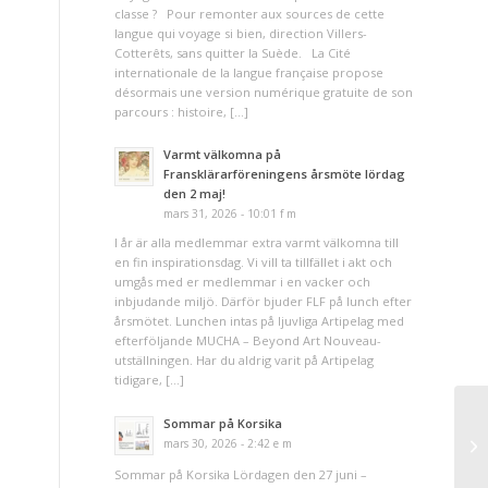
classe ? Pour remonter aux sources de cette
langue qui voyage si bien, direction Villers-
Cotterêts, sans quitter la Suède. La Cité
internationale de la langue française propose
désormais une version numérique gratuite de son
parcours : histoire, […]
Varmt välkomna på
Fransklärarföreningens årsmöte lördag
den 2 maj!
mars 31, 2026 - 10:01 f m
I år är alla medlemmar extra varmt välkomna till
en fin inspirationsdag. Vi vill ta tillfället i akt och
umgås med er medlemmar i en vacker och
inbjudande miljö. Därför bjuder FLF på lunch efter
årsmötet. Lunchen intas på ljuvliga Artipelag med
efterföljande MUCHA – Beyond Art Nouveau-
utställningen. Har du aldrig varit på Artipelag
tidigare, […]
Sommar på Korsika
mars 30, 2026 - 2:42 e m
Sommar på Korsika Lördagen den 27 juni –