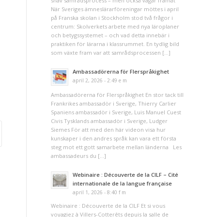
snäv samrådsprocess – men också vägar framåt
När Sveriges ämneslärarföreningar möttes i april
på Franska skolan i Stockholm stod två frågor i
centrum: Skolverkets arbete med nya läroplaner
och betygssystemet – och vad detta innebär i
praktiken för lärarna i klassrummet. En tydlig bild
som växte fram var att samrådsprocessen […]
Ambassadörerna för Flerspråkighet
april 2, 2026 - 2:49 e m
Ambassadörerna för Flerspråkighet En stor tack till
Frankrikes ambassadör i Sverige, Thierry Carlier
Spaniens ambassadör i Sverige, Luis Manuel Cuest
Civis Tysklands ambassadör i Sverige, Ludger
Siemes För att med den här videon visa hur
kunskaper i den andres språk kan vara ett första
steg mot ett gott samarbete mellan länderna Les
ambassadeurs du […]
Webinaire : Découverte de la CILF – Cité
internationale de la langue française
april 1, 2026 - 8:40 f m
Webinaire : Découverte de la CILF Et si vous
voyagiez à Villers-Cotterêts depuis la salle de