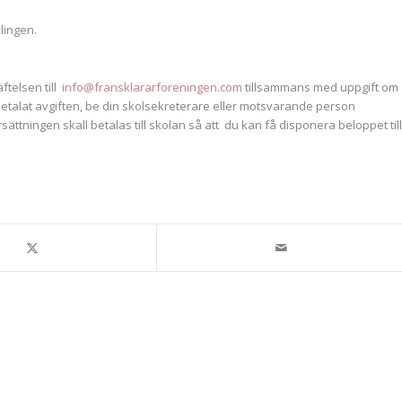
lingen.
ftelsen till
info@fransklararforeningen.com
tillsammans med uppgift om
talat avgiften, be din skolsekreterare eller motsvarande person
ättningen skall betalas till skolan så att du kan få disponera beloppet till