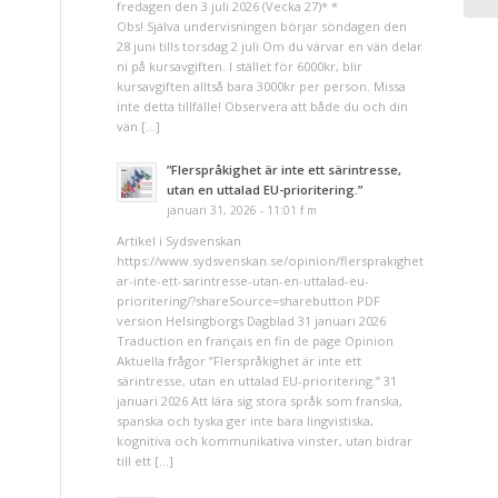
fredagen den 3 juli 2026 (Vecka 27)* *
Obs! Själva undervisningen börjar söndagen den
28 juni tills torsdag 2 juli Om du värvar en vän delar
ni på kursavgiften. I stället för 6000kr, blir
kursavgiften alltså bara 3000kr per person. Missa
inte detta tillfälle! Observera att både du och din
vän […]
”Flerspråkighet är inte ett särintresse,
utan en uttalad EU-prioritering.”
januari 31, 2026 - 11:01 f m
Artikel i Sydsvenskan
https://www.sydsvenskan.se/opinion/flersprakighet-
ar-inte-ett-sarintresse-utan-en-uttalad-eu-
prioritering/?shareSource=sharebutton PDF
version Helsingborgs Dagblad 31 januari 2026
Traduction en français en fin de page Opinion
Aktuella frågor ”Flerspråkighet är inte ett
särintresse, utan en uttalad EU-prioritering.” 31
januari 2026 Att lära sig stora språk som franska,
spanska och tyska ger inte bara lingvistiska,
kognitiva och kommunikativa vinster, utan bidrar
till ett […]