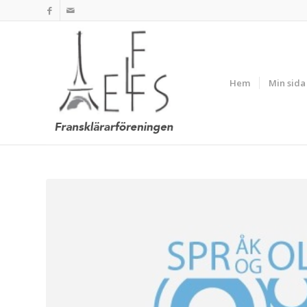
Hem
Min sida