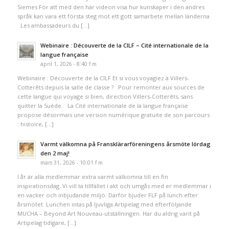
Siemes För att med den här videon visa hur kunskaper i den andres
språk kan vara ett första steg mot ett gott samarbete mellan länderna
Les ambassadeurs du […]
Webinaire : Découverte de la CILF – Cité internationale de la
langue française
april 1, 2026 - 8:40 f m
Webinaire : Découverte de la CILF Et si vous voyagiez à Villers-
Cotterêts depuis la salle de classe ? Pour remonter aux sources de
cette langue qui voyage si bien, direction Villers-Cotterêts, sans
quitter la Suède. La Cité internationale de la langue française
propose désormais une version numérique gratuite de son parcours
: histoire, […]
Varmt välkomna på Fransklärarföreningens årsmöte lördag
den 2 maj!
mars 31, 2026 - 10:01 f m
I år är alla medlemmar extra varmt välkomna till en fin
inspirationsdag. Vi vill ta tillfället i akt och umgås med er medlemmar i
en vacker och inbjudande miljö. Därför bjuder FLF på lunch efter
årsmötet. Lunchen intas på ljuvliga Artipelag med efterföljande
MUCHA – Beyond Art Nouveau-utställningen. Har du aldrig varit på
Artipelag tidigare, […]