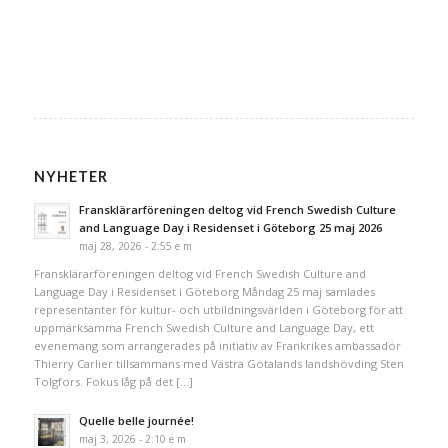
NYHETER
Fransklärarföreningen deltog vid French Swedish Culture
and Language Day i Residenset i Göteborg 25 maj 2026
maj 28, 2026 - 2:55 e m
Fransklärarföreningen deltog vid French Swedish Culture and
Language Day i Residenset i Göteborg Måndag 25 maj samlades
representanter för kultur- och utbildningsvärlden i Göteborg för att
uppmärksamma French Swedish Culture and Language Day, ett
evenemang som arrangerades på initiativ av Frankrikes ambassadör
Thierry Carlier tillsammans med Västra Götalands landshövding Sten
Tolgfors. Fokus låg på det […]
Quelle belle journée!
maj 3, 2026 - 2:10 e m