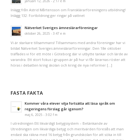
januari 12, 2026 - 2:17 e m
Inlägg från Astrid Mårtensson om Fransklärarföreningens utbildning!
Inlägg 132: Fortbildning ger ringar på vattnet
Nätverket Sveriges ämneslärarföreningar
oktober 26, 2025 - 3:47 e m
Vi är starkare tillsammans! Tillsammans med andra föreningar har vi
bildat Nätverket Sveriges ämneslärarföreningar. Den 18e oktober
träffades vi för ett möte i Göteborg där vi utbytte tankar och lärde av
varandra. Ett stort fokus i gruppen är på hur vi får lärarnas röster att
höras i debatten kring skolan och kring de nya reformer […]
FASTA FAKTA
Kommer våra elever vilja fortsätta att läsa språk om
regeringens förslag går igenom?
maj 6, 2025 - 3:02 f m
I utredningen Ett likvärdigt betygssystem – Betänkande av
Utredningen om likvärdiga betyg och meritvärden föreslås att man
endast ska räkna med 16 betyg från grundskolan för att söka in till