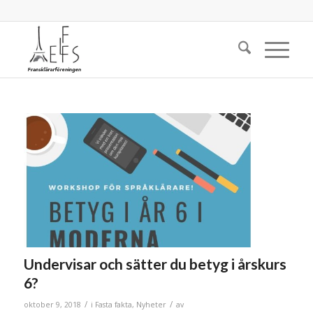
Undervisar och sätter du betyg i årskurs
6?
/
/
oktober 9, 2018
i
Fasta fakta
,
Nyheter
av