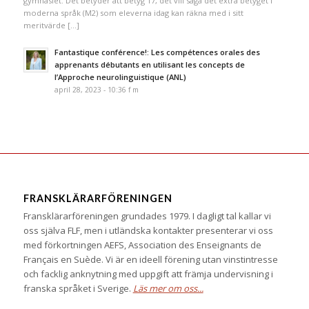
gymnasiet. Det betyder att betyg 17, det vill säga det extra betyget i
moderna språk (M2) som eleverna idag kan räkna med i sitt
meritvärde […]
Fantastique conférence!: Les compétences orales des
apprenants débutants en utilisant les concepts de
l’Approche neurolinguistique (ANL)
april 28, 2023 - 10:36 f m
FRANSKLÄRARFÖRENINGEN
Fransklärarföreningen grundades 1979. I dagligt tal kallar vi
oss själva FLF, men i utländska kontakter presenterar vi oss
med förkortningen AEFS, Association des Enseignants de
Français en Suède. Vi är en ideell förening utan vinstintresse
och facklig anknytning med uppgift att främja undervisning i
franska språket i Sverige.
Läs mer om oss...