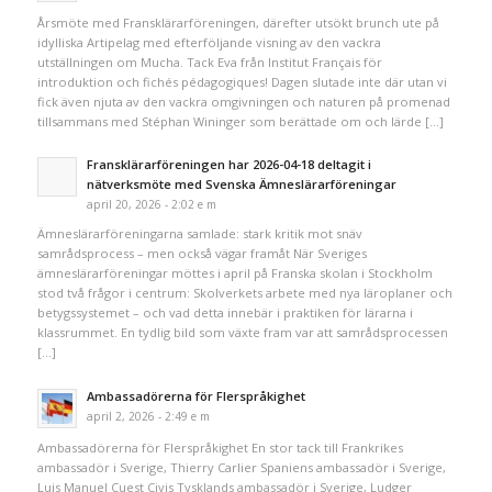
Årsmöte med Fransklärarföreningen, därefter utsökt brunch ute på
idylliska Artipelag med efterföljande visning av den vackra
utställningen om Mucha. Tack Eva från Institut Français för
introduktion och fichés pédagogiques! Dagen slutade inte där utan vi
fick även njuta av den vackra omgivningen och naturen på promenad
tillsammans med Stéphan Wininger som berättade om och lärde […]
Fransklärarföreningen har 2026-04-18 deltagit i
nätverksmöte med Svenska Ämneslärarföreningar
april 20, 2026 - 2:02 e m
Ämneslärarföreningarna samlade: stark kritik mot snäv
samrådsprocess – men också vägar framåt När Sveriges
ämneslärarföreningar möttes i april på Franska skolan i Stockholm
stod två frågor i centrum: Skolverkets arbete med nya läroplaner och
betygssystemet – och vad detta innebär i praktiken för lärarna i
klassrummet. En tydlig bild som växte fram var att samrådsprocessen
[…]
Ambassadörerna för Flerspråkighet
april 2, 2026 - 2:49 e m
Ambassadörerna för Flerspråkighet En stor tack till Frankrikes
ambassadör i Sverige, Thierry Carlier Spaniens ambassadör i Sverige,
Luis Manuel Cuest Civis Tysklands ambassadör i Sverige, Ludger