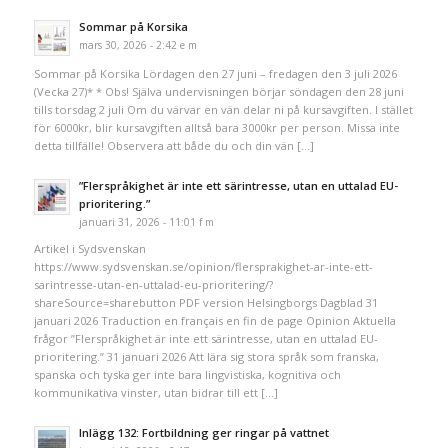
Sommar på Korsika
mars 30, 2026 - 2:42 e m
Sommar på Korsika Lördagen den 27 juni – fredagen den 3 juli 2026
(Vecka 27)* * Obs! Själva undervisningen börjar söndagen den 28 juni
tills torsdag 2 juli Om du värvar en vän delar ni på kursavgiften. I stället
för 6000kr, blir kursavgiften alltså bara 3000kr per person. Missa inte
detta tillfälle! Observera att både du och din vän […]
”Flerspråkighet är inte ett särintresse, utan en uttalad EU-
prioritering.”
januari 31, 2026 - 11:01 f m
Artikel i Sydsvenskan
https://www.sydsvenskan.se/opinion/flersprakighet-ar-inte-ett-
sarintresse-utan-en-uttalad-eu-prioritering/?
shareSource=sharebutton PDF version Helsingborgs Dagblad 31
januari 2026 Traduction en français en fin de page Opinion Aktuella
frågor ”Flerspråkighet är inte ett särintresse, utan en uttalad EU-
prioritering.” 31 januari 2026 Att lära sig stora språk som franska,
spanska och tyska ger inte bara lingvistiska, kognitiva och
kommunikativa vinster, utan bidrar till ett […]
Inlägg 132: Fortbildning ger ringar på vattnet