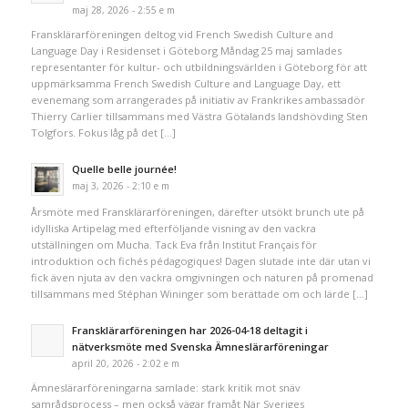
maj 28, 2026 - 2:55 e m
Fransklärarföreningen deltog vid French Swedish Culture and
Language Day i Residenset i Göteborg Måndag 25 maj samlades
representanter för kultur- och utbildningsvärlden i Göteborg för att
uppmärksamma French Swedish Culture and Language Day, ett
evenemang som arrangerades på initiativ av Frankrikes ambassadör
Thierry Carlier tillsammans med Västra Götalands landshövding Sten
Tolgfors. Fokus låg på det […]
Quelle belle journée!
maj 3, 2026 - 2:10 e m
Årsmöte med Fransklärarföreningen, därefter utsökt brunch ute på
idylliska Artipelag med efterföljande visning av den vackra
utställningen om Mucha. Tack Eva från Institut Français för
introduktion och fichés pédagogiques! Dagen slutade inte där utan vi
fick även njuta av den vackra omgivningen och naturen på promenad
tillsammans med Stéphan Wininger som berättade om och lärde […]
Fransklärarföreningen har 2026-04-18 deltagit i
nätverksmöte med Svenska Ämneslärarföreningar
april 20, 2026 - 2:02 e m
Ämneslärarföreningarna samlade: stark kritik mot snäv
samrådsprocess – men också vägar framåt När Sveriges