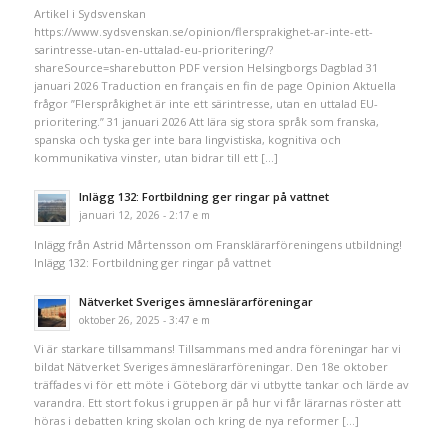
Artikel i Sydsvenskan
https://www.sydsvenskan.se/opinion/flersprakighet-ar-inte-ett-
sarintresse-utan-en-uttalad-eu-prioritering/?
shareSource=sharebutton PDF version Helsingborgs Dagblad 31
januari 2026 Traduction en français en fin de page Opinion Aktuella
frågor ”Flerspråkighet är inte ett särintresse, utan en uttalad EU-
prioritering.” 31 januari 2026 Att lära sig stora språk som franska,
spanska och tyska ger inte bara lingvistiska, kognitiva och
kommunikativa vinster, utan bidrar till ett […]
Inlägg 132: Fortbildning ger ringar på vattnet
januari 12, 2026 - 2:17 e m
Inlägg från Astrid Mårtensson om Fransklärarföreningens utbildning!
Inlägg 132: Fortbildning ger ringar på vattnet
Nätverket Sveriges ämneslärarföreningar
oktober 26, 2025 - 3:47 e m
Vi är starkare tillsammans! Tillsammans med andra föreningar har vi
bildat Nätverket Sveriges ämneslärarföreningar. Den 18e oktober
träffades vi för ett möte i Göteborg där vi utbytte tankar och lärde av
varandra. Ett stort fokus i gruppen är på hur vi får lärarnas röster att
höras i debatten kring skolan och kring de nya reformer […]