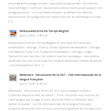
ämneslärarföreningar möttes i april på Franska skolan i Stockholm
stod två frågor i centrum: Skolverkets arbete med nya läroplaner och
betygssystemet – och vad detta innebär i praktiken för lärarna i
klassrummet. En tydlig bild som växte fram var att samrådsprocessen
[…]
Ambassadörerna för Flerspråkighet
april 2, 2026 - 2:49 e m
Ambassadörerna för Flerspråkighet En stor tack till Frankrikes
ambassadör i Sverige, Thierry Carlier Spaniens ambassadör i Sverige,
Luis Manuel Cuest Civis Tysklands ambassadör i Sverige, Ludger
Siemes För att med den här videon visa hur kunskaper i den andres
språk kan vara ett första steg mot ett gott samarbete mellan länderna
Les ambassadeurs du […]
Webinaire : Découverte de la CILF – Cité internationale de la
langue française
april 1, 2026 - 8:40 f m
Webinaire : Découverte de la CILF Et si vous voyagiez à Villers-
Cotterêts depuis la salle de classe ? Pour remonter aux sources de
cette langue qui voyage si bien, direction Villers-Cotterêts, sans
quitter la Suède. La Cité internationale de la langue française
propose désormais une version numérique gratuite de son parcours