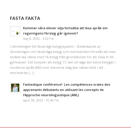
FASTA FAKTA
Kommer våra elever vilja fortsätta att läsa språk om
regeringens förslag går igenom?
maj 6, 2025 - 3:02 f m
I utredningen Ett likvärdigt betygssystem – Betänkande av
Utredningen om likvärdiga betyg och meritvärden föreslås att man
endast ska räkna med 16 betyg från grundskolan för att söka in till
gymnasiet. Det betyder att betyg 17, det vill säga det extra betyget i
moderna språk (M2) som eleverna idag kan räkna med i sitt
meritvärde […]
Fantastique conférence!: Les compétences orales des
apprenants débutants en utilisant les concepts de
l’Approche neurolinguistique (ANL)
april 28, 2023 - 10:36 f m