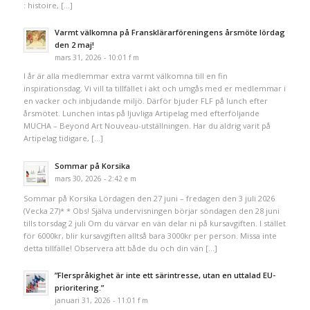
: histoire, […]
Varmt välkomna på Fransklärarföreningens årsmöte lördag
den 2 maj!
mars 31, 2026 - 10:01 f m
I år är alla medlemmar extra varmt välkomna till en fin
inspirationsdag. Vi vill ta tillfället i akt och umgås med er medlemmar i
en vacker och inbjudande miljö. Därför bjuder FLF på lunch efter
årsmötet. Lunchen intas på ljuvliga Artipelag med efterföljande
MUCHA – Beyond Art Nouveau-utställningen. Har du aldrig varit på
Artipelag tidigare, […]
Sommar på Korsika
mars 30, 2026 - 2:42 e m
Sommar på Korsika Lördagen den 27 juni – fredagen den 3 juli 2026
(Vecka 27)* * Obs! Själva undervisningen börjar söndagen den 28 juni
tills torsdag 2 juli Om du värvar en vän delar ni på kursavgiften. I stället
för 6000kr, blir kursavgiften alltså bara 3000kr per person. Missa inte
detta tillfälle! Observera att både du och din vän […]
”Flerspråkighet är inte ett särintresse, utan en uttalad EU-
prioritering.”
januari 31, 2026 - 11:01 f m