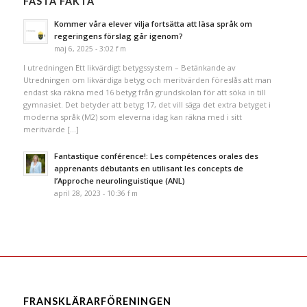
FASTA FAKTA
Kommer våra elever vilja fortsätta att läsa språk om
regeringens förslag går igenom?
maj 6, 2025 - 3:02 f m
I utredningen Ett likvärdigt betygssystem – Betänkande av
Utredningen om likvärdiga betyg och meritvärden föreslås att man
endast ska räkna med 16 betyg från grundskolan för att söka in till
gymnasiet. Det betyder att betyg 17, det vill säga det extra betyget i
moderna språk (M2) som eleverna idag kan räkna med i sitt
meritvärde […]
Fantastique conférence!: Les compétences orales des
apprenants débutants en utilisant les concepts de
l’Approche neurolinguistique (ANL)
april 28, 2023 - 10:36 f m
FRANSKLÄRARFÖRENINGEN