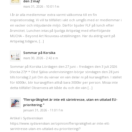
den 2 maj!
mars 31, 2026 - 10:01 f m
I år är alla medlemmar extra varmt välkomna till en fin
inspirationsdag. Vi vill ta tillfället i akt och umgås med er medlemmar i
en vacker och inbjudande miljö. Därför bjuder FLF på lunch efter
årsmötet. Lunchen intas på ljuvliga Artipelag med efterföljande
MUCHA – Beyond Art Nouveau-utställningen. Har du aldrig varit på
Artipelag tidigare, […]
Sommar på Korsika
mars 30, 2026 - 2:42 e m
Sommar på Korsika Lördagen den 27 juni – fredagen den 3 juli 2026
(Vecka 27)* * Obs! Själva undervisningen börjar söndagen den 28 juni
tills torsdag 2 juli Om du värvar en vän delar ni på kursavgiften. I stället
för 6000kr, blir kursavgiften alltså bara 3000kr per person. Missa inte
detta tillfälle! Observera att både du och din vän […]
”Flerspråkighet är inte ett särintresse, utan en uttalad EU-
prioritering.”
januari 31, 2026 - 11:01 f m
Artikel i Sydsvenskan
https://www.sydsvenskan.se/opinion/flersprakighet-ar-inte-ett-
sarintresse-utan-en-uttalad-eu-prioritering/?