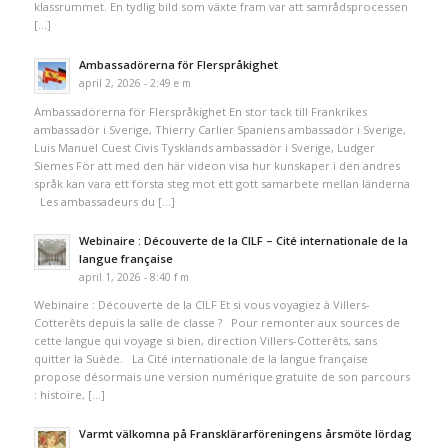
klassrummet. En tydlig bild som växte fram var att samrådsprocessen
[…]
Ambassadörerna för Flerspråkighet
april 2, 2026 - 2:49 e m
Ambassadörerna för Flerspråkighet En stor tack till Frankrikes
ambassadör i Sverige, Thierry Carlier Spaniens ambassadör i Sverige,
Luis Manuel Cuest Civis Tysklands ambassadör i Sverige, Ludger
Siemes För att med den här videon visa hur kunskaper i den andres
språk kan vara ett första steg mot ett gott samarbete mellan länderna
Les ambassadeurs du […]
Webinaire : Découverte de la CILF – Cité internationale de la
langue française
april 1, 2026 - 8:40 f m
Webinaire : Découverte de la CILF Et si vous voyagiez à Villers-
Cotterêts depuis la salle de classe ? Pour remonter aux sources de
cette langue qui voyage si bien, direction Villers-Cotterêts, sans
quitter la Suède. La Cité internationale de la langue française
propose désormais une version numérique gratuite de son parcours
: histoire, […]
Varmt välkomna på Fransklärarföreningens årsmöte lördag