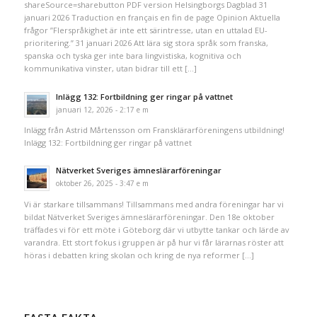
shareSource=sharebutton PDF version Helsingborgs Dagblad 31
januari 2026 Traduction en français en fin de page Opinion Aktuella
frågor ”Flerspråkighet är inte ett särintresse, utan en uttalad EU-
prioritering.” 31 januari 2026 Att lära sig stora språk som franska,
spanska och tyska ger inte bara lingvistiska, kognitiva och
kommunikativa vinster, utan bidrar till ett […]
Inlägg 132: Fortbildning ger ringar på vattnet
januari 12, 2026 - 2:17 e m
Inlägg från Astrid Mårtensson om Fransklärarföreningens utbildning!
Inlägg 132: Fortbildning ger ringar på vattnet
Nätverket Sveriges ämneslärarföreningar
oktober 26, 2025 - 3:47 e m
Vi är starkare tillsammans! Tillsammans med andra föreningar har vi
bildat Nätverket Sveriges ämneslärarföreningar. Den 18e oktober
träffades vi för ett möte i Göteborg där vi utbytte tankar och lärde av
varandra. Ett stort fokus i gruppen är på hur vi får lärarnas röster att
höras i debatten kring skolan och kring de nya reformer […]